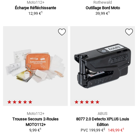
Moto112+
Rothewald
Écharpe Réfléchissante
Outillage Bord Moto
1
1
12,99 €
39,99 €
Moto112+
ABUS
Trousse Secours 2-Roules
8077 2.0 Detecto XPLUS Louis
MOTO112+
Edition
1
1
2
9,99 €
149,99 €
PVC 199,99 €