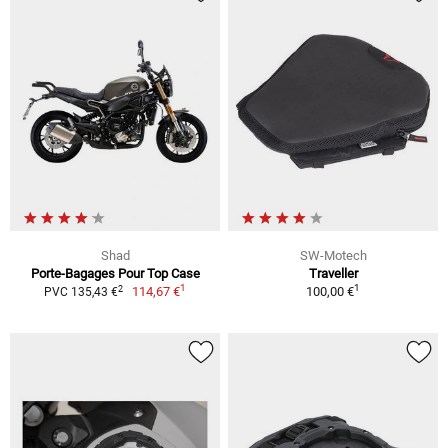
Shad
SW-Motech
Porte-Bagages Pour Top Case
Traveller
1
1
2
114,67 €
100,00 €
PVC 135,43 €