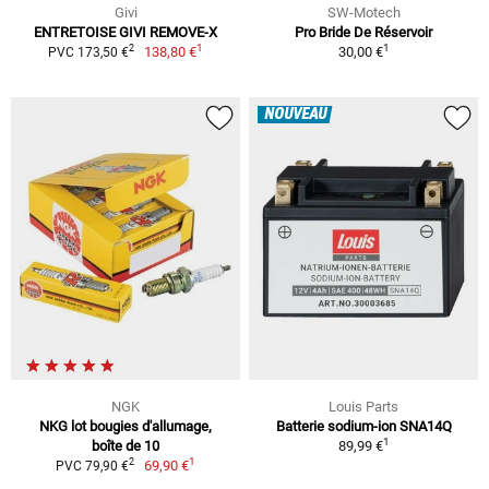
Givi
SW-Motech
ENTRETOISE GIVI REMOVE-X
Pro Bride De Réservoir
1
1
2
138,80 €
30,00 €
PVC 173,50 €
NOUVEAU
NGK
Louis Parts
NKG lot bougies d'allumage,
Batterie sodium-ion SNA14Q
1
boîte de 10
89,99 €
1
2
69,90 €
PVC 79,90 €