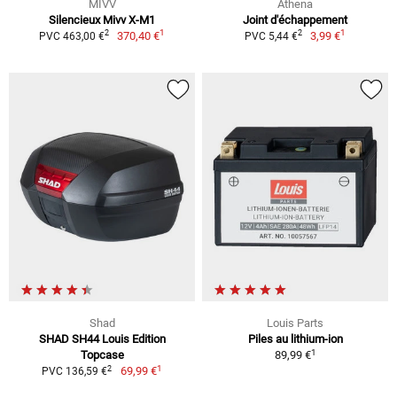
MIVV
Athena
Silencieux Mivv X-M1
Joint d'échappement
1
1
2
2
370,40 €
3,99 €
PVC 463,00 €
PVC 5,44 €
Shad
Louis Parts
SHAD SH44 Louis Edition
Piles au lithium-ion
1
Topcase
89,99 €
1
2
69,99 €
PVC 136,59 €