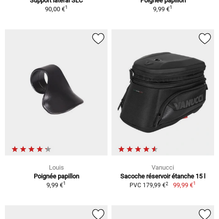
Support latéral SLC
Poignée papillon
1
1
90,00 €
9,99 €
Louis
Vanucci
Poignée papillon
Sacoche réservoir étanche 15 l
1
1
2
9,99 €
99,99 €
PVC 179,99 €