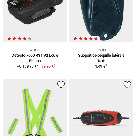
ABUS
Louis
Detecto 7000 RS1 V2 Louis
Support de béquille latérale
Edition
Noir
1
1
2
89,95 €
1,49 €
PVC 139,95 €