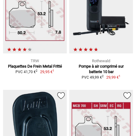
TRW
Rothewald
Plaquettes De Frein Metal Fritté
Pompe à air comprimé sur
1
2
29,95 €
batterie 10 bar
PVC 41,70 €
1
2
29,99 €
PVC 49,99 €