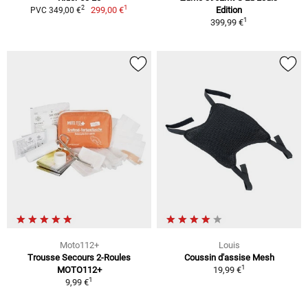
1
2
299,00 €
Edition
PVC 349,00 €
1
399,99 €
Moto112+
Louis
Trousse Secours 2-Roules
Coussin d'assise Mesh
1
MOTO112+
19,99 €
1
9,99 €