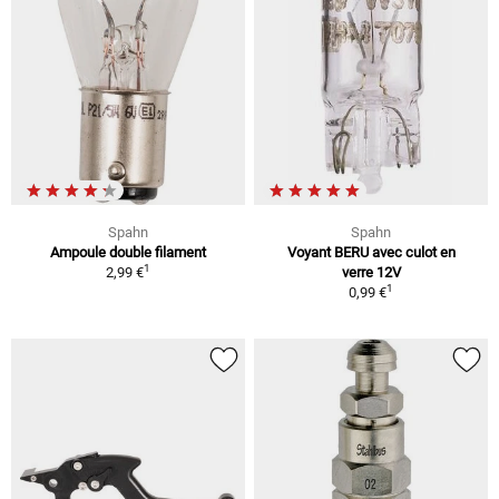
Spahn
Spahn
Ampoule double filament
Voyant BERU avec culot en
1
2,99 €
verre 12V
1
0,99 €