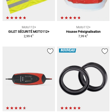
Moto112+
Moto112+
GILET SÉCURITÉ MOTO112+
Housse Présignalisation
1
1
2,99 €
7,99 €
NOUVEAU