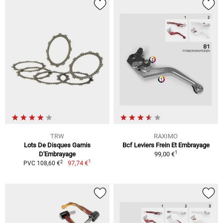
TRW
RAXIMO
Lots De Disques Garnis
Bcf Leviers Frein Et Embrayage
1
D'Embrayage
99,00 €
1
2
97,74 €
PVC 108,60 €