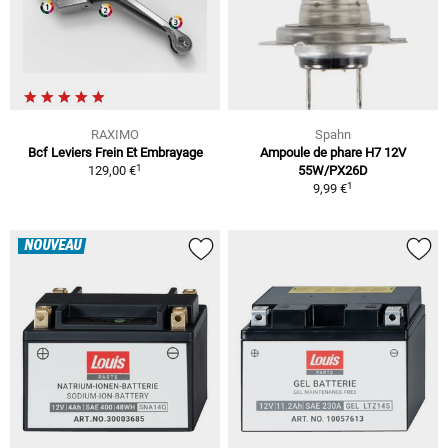
RAXIMO
Spahn
Bcf Leviers Frein Et Embrayage
Ampoule de phare H7 12V
1
129,00 €
55W/PX26D
1
9,99 €
NOUVEAU