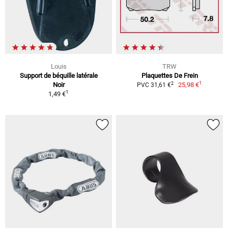
Louis
TRW
Support de béquille latérale
Plaquettes De Frein
1
2
Noir
25,98 €
PVC 31,61 €
1
1,49 €