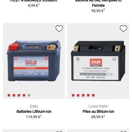
FILET À BAGAGES JOUBERT
Batterie Au Gel, Rempliée Et
1
8,99 €
Fermée
1
99,99 €
Delo
Louis Parts
Batteries Lithium-Ion
Piles au lithium-ion
1
1
119,99 €
89,99 €