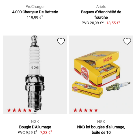
ProCharger
Ariete
4.000 Chargeur De Batterie
Bagues d'étanchéité de
1
119,99 €
fourche
1
2
18,55 €
PVC 20,99 €
NGK
NGK
Bougie D'Allumage
NKG lot bougies d'allumage,
1
2
7,23 €
boîte de 10
PVC 9,99 €