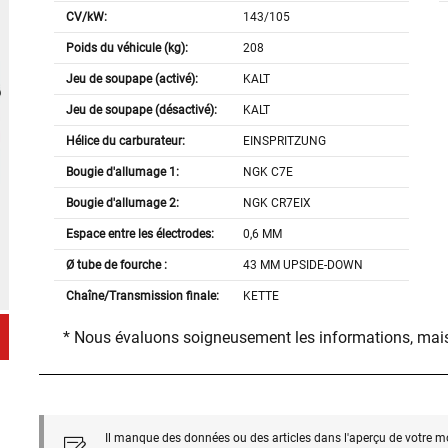
CV/kW:
143/105
Poids du véhicule (kg):
208
Jeu de soupape (activé):
KALT
Jeu de soupape (désactivé):
KALT
Hélice du carburateur:
EINSPRITZUNG
Bougie d'allumage 1:
NGK C7E
Bougie d'allumage 2:
NGK CR7EIX
Espace entre les électrodes:
0,6 MM
Ø tube de fourche :
43 MM UPSIDE-DOWN
Chaîne/Transmission finale:
KETTE
* Nous évaluons soigneusement les informations, mais
Il manque des données ou des articles dans l'aperçu de votre m