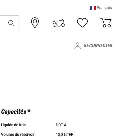
Français
SE CONNECTER
Capacités *
Liquide de frein:
DOT 4
Volume du réservoir:
18,0 LITER