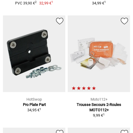
1
1
2
32,99 €
34,99 €
PVC 39,90 €
HotSwop
Moto112+
Pro Plate Part
Trousse Secours 2-Roules
1
34,95 €
MOTO112+
1
9,99 €