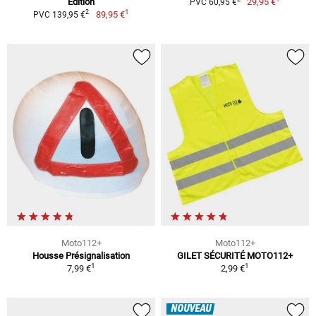
Edition
29,95 €
PVC 60,95 €
1
2
89,95 €
PVC 139,95 €
Moto112+
Moto112+
Housse Présignalisation
GILET SÉCURITÉ MOTO112+
1
1
7,99 €
2,99 €
NOUVEAU