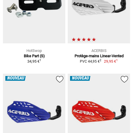
HotSwop
ACERBIS
Bike Part (S)
Protège-mains Linear-Vented
1
1
2
34,95 €
29,95 €
PVC 44,95 €
NOUVEAU
NOUVEAU