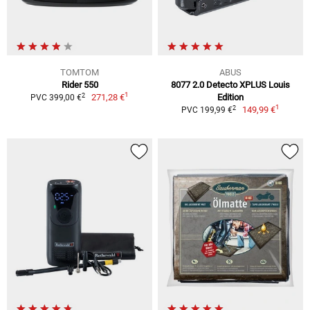
TOMTOM
ABUS
Rider 550
8077 2.0 Detecto XPLUS Louis
1
2
271,28 €
Edition
PVC 399,00 €
1
2
149,99 €
PVC 199,99 €