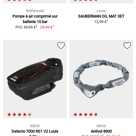
Rothewald
Louis
Pompe à air comprimé sur
SAUBERMAN OIL MAT SET
1
batterie 10 bar
12,99 €
1
2
29,99 €
PVC 49,99 €
ABUS
ABUS
Detecto 7000 RS1 V2 Louis
Antivol 8900
1
2