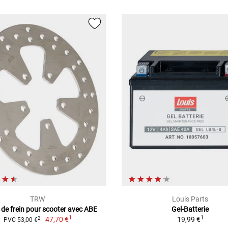
TRW
Louis Parts
 de frein pour scooter avec ABE
Gel-Batterie
1
1
47,70 €
19,99 €
2
PVC 53,00 €