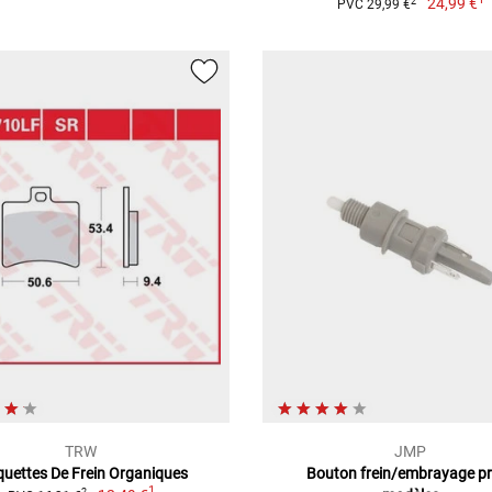
24,99 €
2
PVC 29,99 €
TRW
JMP
quettes De Frein Organiques
Bouton frein/embrayage pr
1