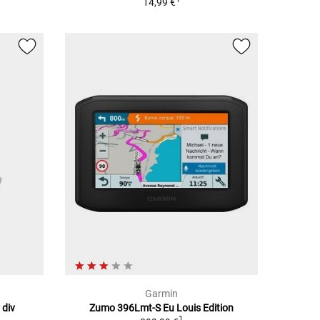
14,99 €
Garmin
 div
Zumo 396Lmt-S Eu Louis Edition
1