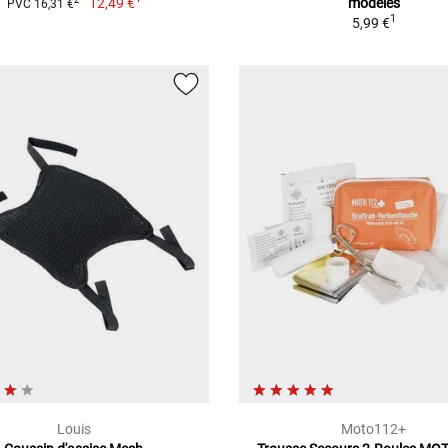
12,49 €
modèles
2
PVC 16,31 €
1
5,99 €
Louis
Moto112+