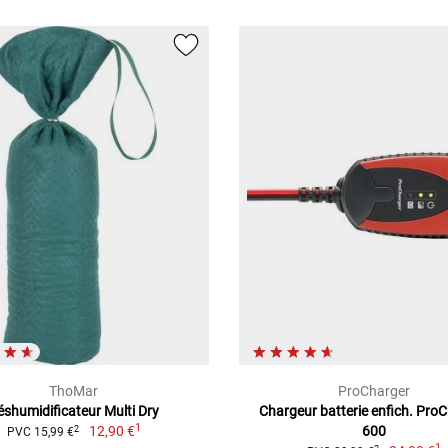
ThoMar
ProCharger
éshumidificateur Multi Dry
Chargeur batterie enfich. Pro
1
12,90 €
600
2
PVC 15,99 €
1