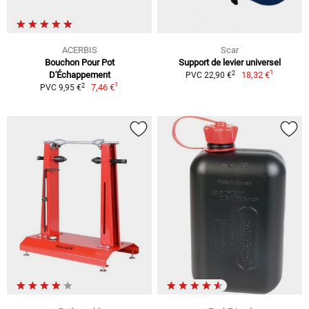
ACERBIS
Scar
Bouchon Pour Pot
Support de levier universel
1
2
D'Échappement
18,32 €
PVC 22,90 €
1
2
7,46 €
PVC 9,95 €