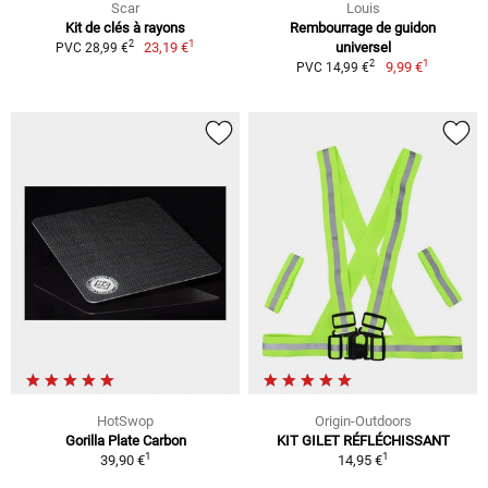
Scar
Louis
Kit de clés à rayons
Rembourrage de guidon
1
2
23,19 €
universel
PVC 28,99 €
1
2
9,99 €
PVC 14,99 €
HotSwop
Origin-Outdoors
Gorilla Plate Carbon
KIT GILET RÉFLÉCHISSANT
1
1
39,90 €
14,95 €