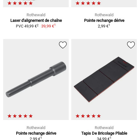
Rothewald
Rothewald
Laser d'alignement de chaîne
Pointe rechange dérive
1
1
2
39,99 €
2,99 €
PVC 49,99 €
Rothewald
Rothewald
Pointe rechange dérive
Tapis De Bricolage Pliable
1
1
2,99 €
34,99 €