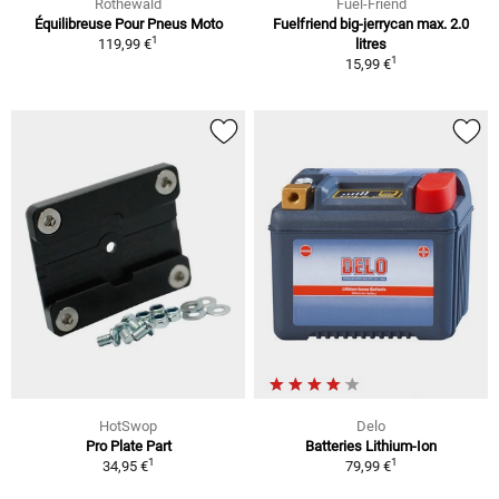
Rothewald
Fuel-Friend
Équilibreuse Pour Pneus Moto
Fuelfriend big-jerrycan max. 2.0
1
119,99 €
litres
1
15,99 €
HotSwop
Delo
Pro Plate Part
Batteries Lithium-Ion
1
1
34,95 €
79,99 €