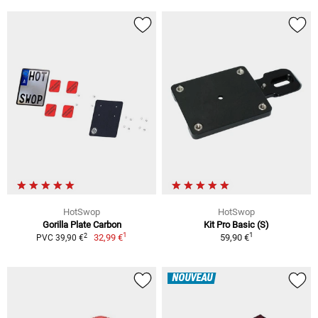
HotSwop
HotSwop
Gorilla Plate Carbon
Kit Pro Basic (S)
1
1
2
32,99 €
59,90 €
PVC 39,90 €
NOUVEAU