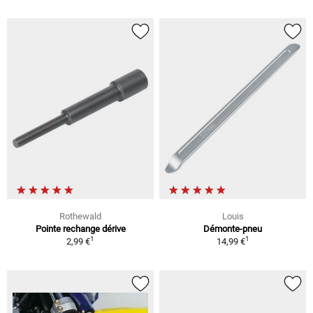
Rothewald
Louis
Pointe rechange dérive
Démonte-pneu
1
1
2,99 €
14,99 €