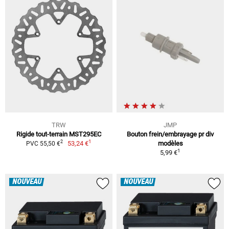
TRW
JMP
Rigide tout-terrain MST295EC
Bouton frein/embrayage pr div
1
2
53,24 €
modèles
PVC 55,50 €
1
5,99 €
NOUVEAU
NOUVEAU