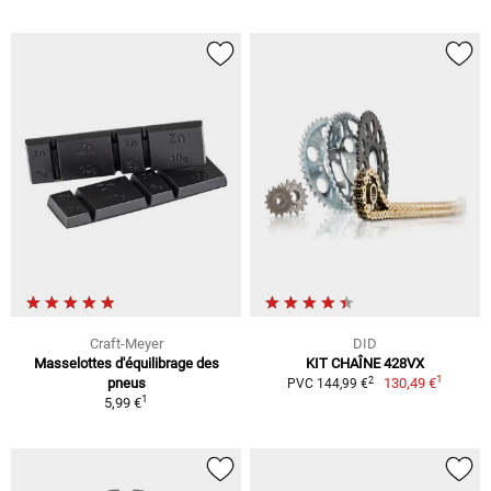
Craft-Meyer
DID
Masselottes d'équilibrage des
KIT CHAÎNE 428VX
1
2
pneus
130,49 €
PVC 144,99 €
1
5,99 €