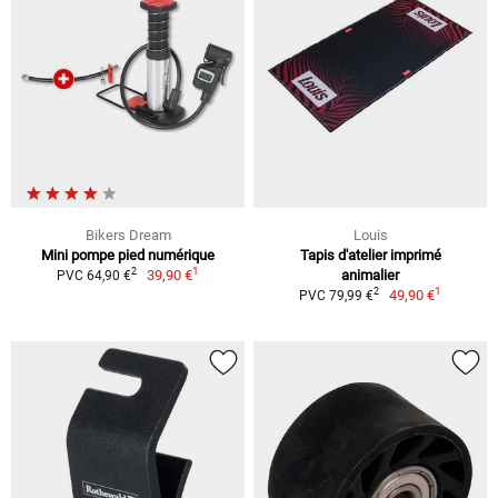
Bikers Dream
Louis
Mini pompe pied numérique
Tapis d'atelier imprimé
1
2
39,90 €
animalier
PVC 64,90 €
1
2
49,90 €
PVC 79,99 €