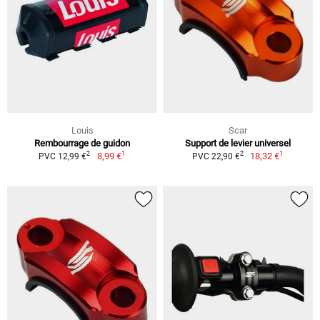
Louis
Scar
Rembourrage de guidon
Support de levier universel
1
1
2
2
8,99 €
18,32 €
PVC 12,99 €
PVC 22,90 €