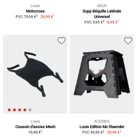
Louis
ABUS
Motocross
Supp Béquille Latérale
1
2
29,99 €
Universel
PVC 79,99 €
1
2
8,95 €
PVC 9,95 €
Louis
ACERBIS
Coussin d'assise Mesh
Louis Edition Mx Staender
1
1
2
19,99 €
59,99 €
PVC 89,90 €