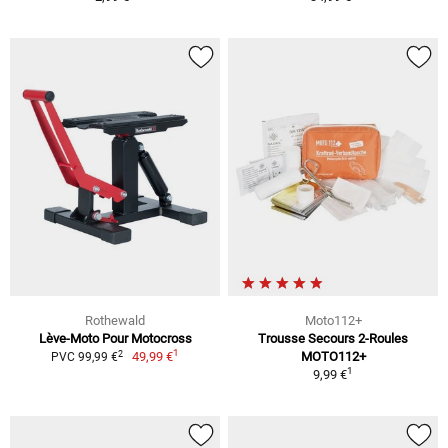
Rothewald
Moto112+
Lève-Moto Pour Motocross
Trousse Secours 2-Roules
1
2
49,99 €
MOTO112+
PVC 99,99 €
1
9,99 €