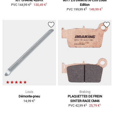
KIT CHAÎNE 428VX
8077 2.0 Detecto XPLUS Louis
1
2
130,49 €
Edition
PVC 144,99 €
1
2
149,99 €
PVC 199,99 €
Louis
Braking
Démonte-pneu
PLAQUETTES DE FREIN
1
14,99 €
SINTER-RACE CM46
1
2
25,79 €
PVC 42,99 €