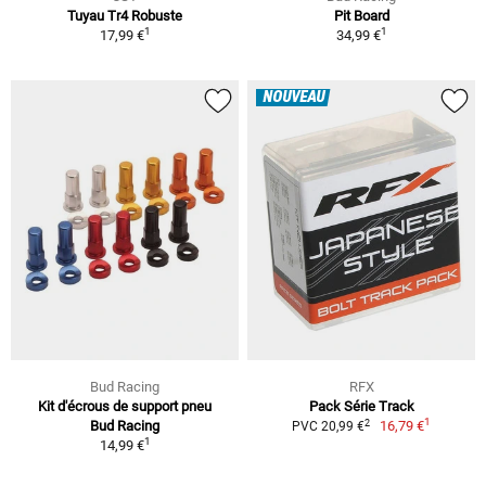
Tuyau Tr4 Robuste
Pit Board
1
1
17,99 €
34,99 €
NOUVEAU
Bud Racing
RFX
Kit d'écrous de support pneu
Pack Série Track
1
2
Bud Racing
16,79 €
PVC 20,99 €
1
14,99 €