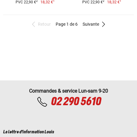
1
1
2
2
18,32 €
18,32 €
PVC 22,90 €
PVC 22,90 €
Retour
Page 1 de 6
Suivante
Commandes & service Lun-sam 9-20
02 290 5610
La lettre d'information Louis