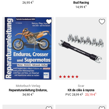
1
26,95 €
Bud Racing
1
14,99 €
Motorbuch Verlag
Scar
Reparaturanleitung Enduros,
Kit de clés à rayons
1
1
2
34,90 €
23,19 €
PVC 28,99 €