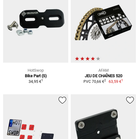
HotSwop
AFAM
Bike Part (S)
JEU DE CHAÎNES 520
1
1
2
34,95 €
63,59 €
PVC 70,66 €