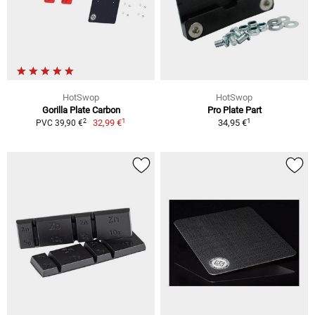
HotSwop
HotSwop
Gorilla Plate Carbon
Pro Plate Part
1
1
2
32,99 €
34,95 €
PVC 39,90 €