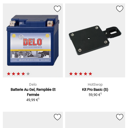
Delo
HotSwop
Batterie Au Gel, Rempliée Et
Kit Pro Basic (S)
1
Fermée
59,90 €
1
49,99 €