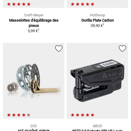
Craft-Meyer
HotSwop
Masselottes d'équilibrage des
Gorilla Plate Carbon
1
pneus
39,90 €
1
5,99 €
DID
ABUS