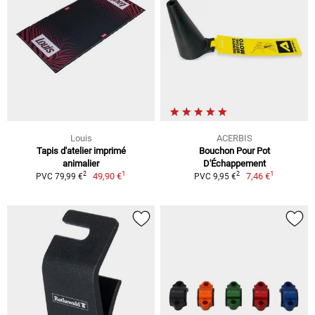
Louis
ACERBIS
Tapis d'atelier imprimé
Bouchon Pour Pot
animalier
D'Échappement
1
1
2
2
49,90 €
7,46 €
PVC 79,99 €
PVC 9,95 €