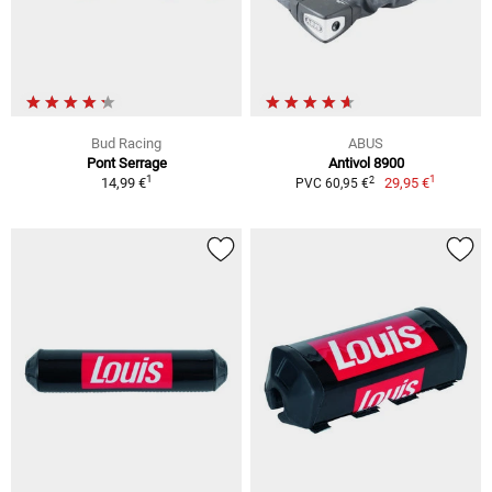
Bud Racing
ABUS
Pont Serrage
Antivol 8900
1
1
2
14,99 €
29,95 €
PVC 60,95 €