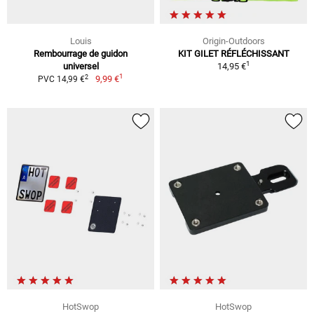
Louis
Origin-Outdoors
Rembourrage de guidon
KIT GILET RÉFLÉCHISSANT
1
universel
14,95 €
1
2
9,99 €
PVC 14,99 €
HotSwop
HotSwop