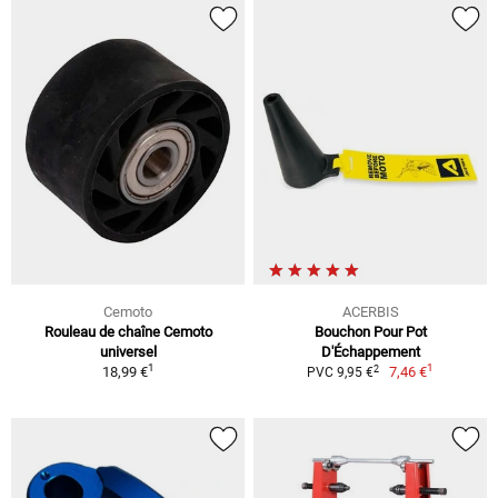
Cemoto
ACERBIS
Rouleau de chaîne Cemoto
Bouchon Pour Pot
universel
D'Échappement
1
1
2
18,99 €
7,46 €
PVC 9,95 €