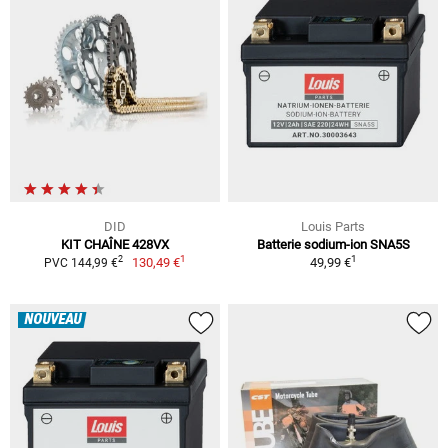
DID
Louis Parts
KIT CHAÎNE 428VX
Batterie sodium-ion SNA5S
1
1
2
130,49 €
49,99 €
PVC 144,99 €
NOUVEAU