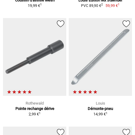
Coussin d'assise Mesh
Louis Edition Mx Staender
1
1
2
19,99 €
59,99 €
PVC 89,90 €
Rothewald
Louis
Pointe rechange dérive
Démonte-pneu
1
1
2,99 €
14,99 €