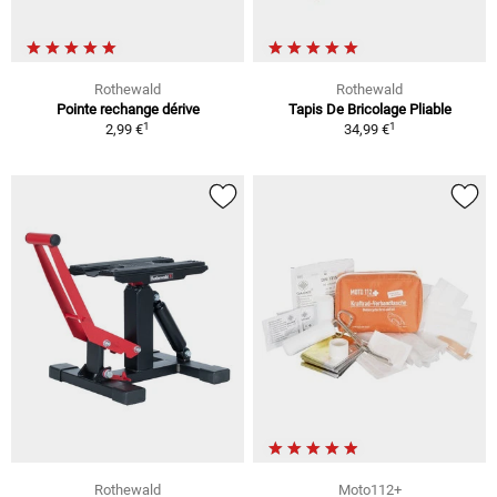
Rothewald
Rothewald
Pointe rechange dérive
Tapis De Bricolage Pliable
1
1
2,99 €
34,99 €
Rothewald
Moto112+