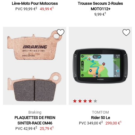
Lève-Moto Pour Motocross
Trousse Secours 2-Roules
1
2
49,99 €
MOTO112+
PVC 99,99 €
1
9,99 €
Braking
TOMTOM
PLAQUETTES DE FREIN
Rider 50 Le
1
2
SINTER-RACE CM46
299,00 €
PVC 349,00 €
1
2
25,79 €
PVC 42,99 €