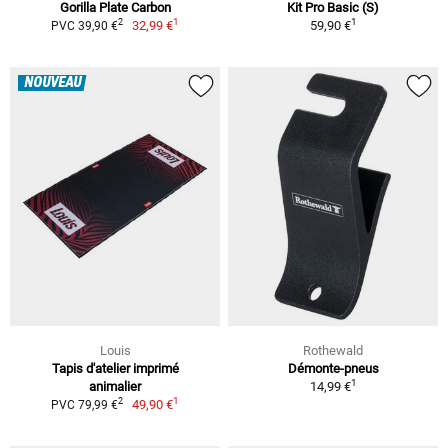
Gorilla Plate Carbon
Kit Pro Basic (S)
1
1
2
32,99 €
59,90 €
PVC 39,90 €
NOUVEAU
Louis
Rothewald
Tapis d'atelier imprimé
Démonte-pneus
1
animalier
14,99 €
1
2
49,90 €
PVC 79,99 €