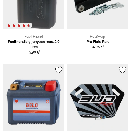
Fuel-Friend
HotSwop
Fuelfriend big-jerrycan max. 2.0
Pro Plate Part
1
litres
34,95 €
1
15,99 €