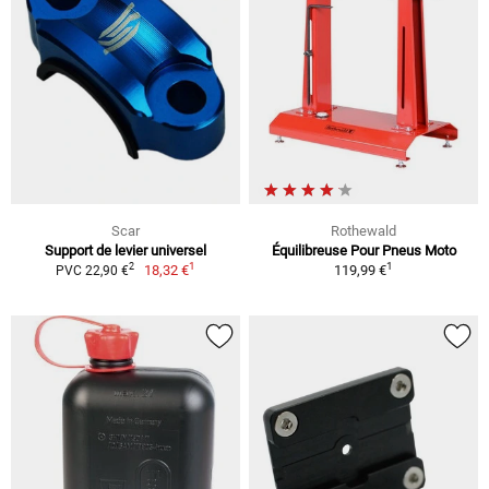
Scar
Rothewald
Support de levier universel
Équilibreuse Pour Pneus Moto
1
1
2
18,32 €
119,99 €
PVC 22,90 €