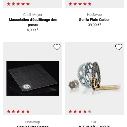
Craft-Meyer
HotSwop
Masselottes d'équilibrage des
Gorilla Plate Carbon
1
pneus
39,90 €
1
5,99 €
HotSwop
DID