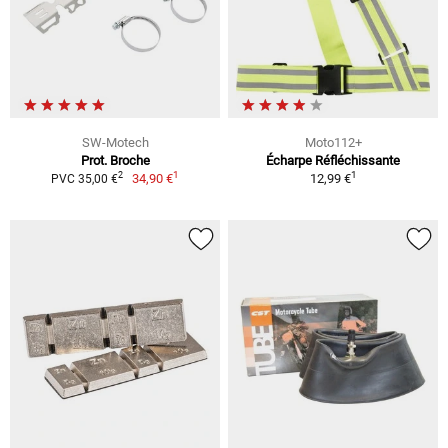
SW-Motech
Moto112+
Prot. Broche
Écharpe Réfléchissante
1
1
2
34,90 €
12,99 €
PVC 35,00 €