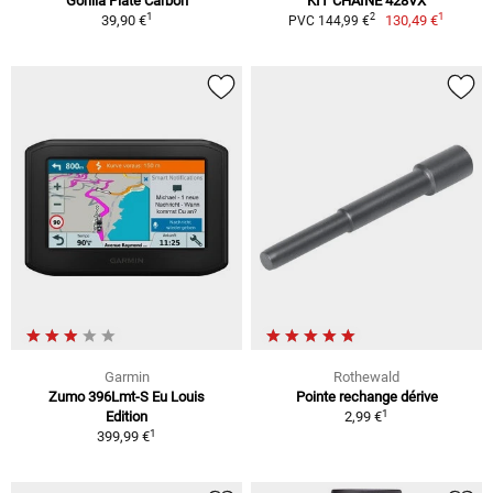
Gorilla Plate Carbon
KIT CHAÎNE 428VX
1
1
2
39,90 €
130,49 €
PVC 144,99 €
Garmin
Rothewald
Zumo 396Lmt-S Eu Louis
Pointe rechange dérive
1
Edition
2,99 €
1
399,99 €