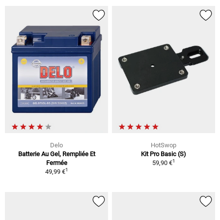
Delo
HotSwop
Batterie Au Gel, Rempliée Et
Kit Pro Basic (S)
1
Fermée
59,90 €
1
49,99 €