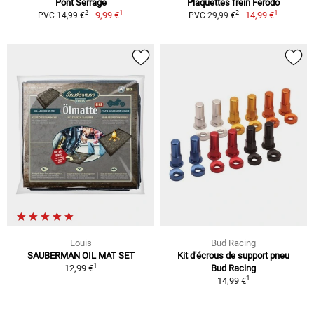
Pont Serrage
Plaquettes frein Ferodo
1
1
2
2
9,99 €
14,99 €
PVC 14,99 €
PVC 29,99 €
Louis
Bud Racing
SAUBERMAN OIL MAT SET
Kit d'écrous de support pneu
1
12,99 €
Bud Racing
1
14,99 €