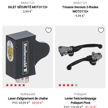
Moto112+
Moto112+
GILET SÉCURITÉ MOTO112+
Trousse Secours 2-Roules
1
2,99 €
MOTO112+
1
9,99 €
Rothewald
Polisport
Laser d'alignement de chaîne
Levier frein/embrayage
1
2
39,99 €
Polisport Pivot
PVC 49,99 €
1
2
81,10 €
PVC 126,99 €