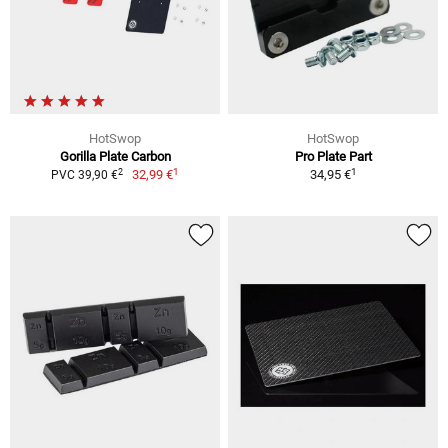
HotSwop
HotSwop
Gorilla Plate Carbon
Pro Plate Part
1
1
2
32,99 €
34,95 €
PVC 39,90 €