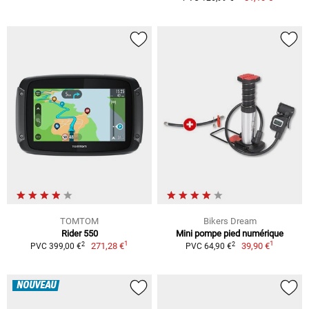
TOMTOM
Bikers Dream
Rider 550
Mini pompe pied numérique
1
1
2
2
271,28 €
39,90 €
PVC 399,00 €
PVC 64,90 €
NOUVEAU