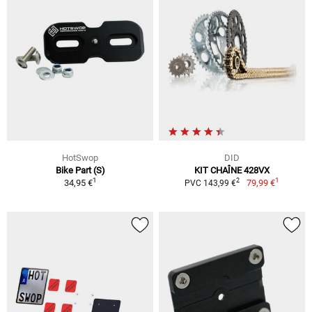
HotSwop
DID
Bike Part (S)
KIT CHAÎNE 428VX
1
1
2
34,95 €
79,99 €
PVC 143,99 €