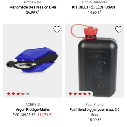
Rothewald
Origin-Outdoors
Manomètre De Pression D'Air
KIT GILET RÉFLÉCHISSANT
1
1
26,99 €
14,95 €
ACERBIS
Fuel-Friend
Argon Protège-Mains
Fuelfriend big-jerrycan max. 2.0
1
2
114,71 €
litres
PVC 139,95 €
1
15,99 €