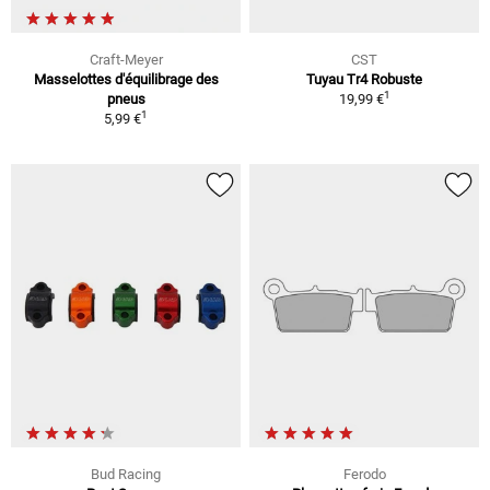
Craft-Meyer
CST
Masselottes d'équilibrage des
Tuyau Tr4 Robuste
1
pneus
19,99 €
1
5,99 €
Bud Racing
Ferodo