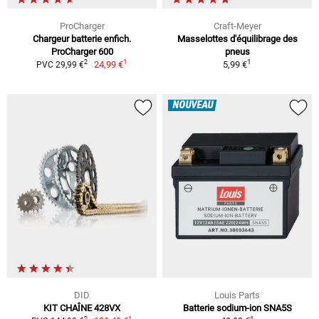
ProCharger
Craft-Meyer
Chargeur batterie enfich.
Masselottes d'équilibrage des
ProCharger 600
pneus
1
1
2
24,99 €
5,99 €
PVC 29,99 €
NOUVEAU
DID
Louis Parts
KIT CHAÎNE 428VX
Batterie sodium-ion SNA5S
1
1
2