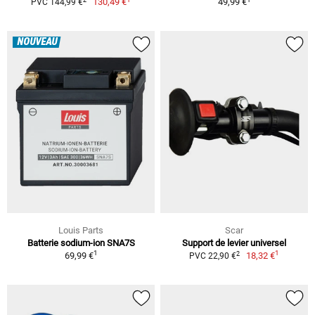
130,49 €
49,99 €
PVC 144,99 €
NOUVEAU
Louis Parts
Scar
Batterie sodium-ion SNA7S
Support de levier universel
1
1
2
69,99 €
18,32 €
PVC 22,90 €