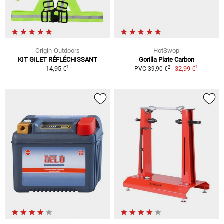
Origin-Outdoors
HotSwop
KIT GILET RÉFLÉCHISSANT
Gorilla Plate Carbon
1
1
2
14,95 €
32,99 €
PVC 39,90 €