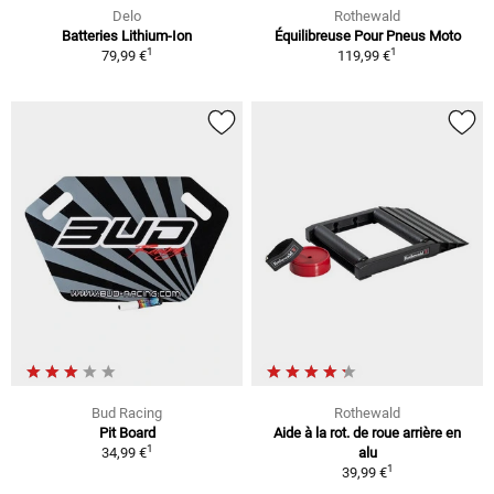
Delo
Rothewald
Batteries Lithium-Ion
Équilibreuse Pour Pneus Moto
1
1
79,99 €
119,99 €
Bud Racing
Rothewald
Pit Board
Aide à la rot. de roue arrière en
1
34,99 €
alu
1
39,99 €