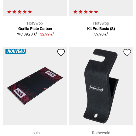
HotSwop
HotSwop
Gorilla Plate Carbon
Kit Pro Basic (S)
1
1
2
32,99 €
59,90 €
PVC 39,90 €
NOUVEAU
Louis
Rothewald