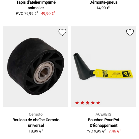
Tapis d'atelier imprimé
Démonte-pneus
1
animalier
14,99 €
1
2
49,90 €
PVC 79,99 €
Cemoto
ACERBIS
Rouleau de chaîne Cemoto
Bouchon Pour Pot
universel
D'Échappement
1
1
2
18,99 €
7,46 €
PVC 9,95 €