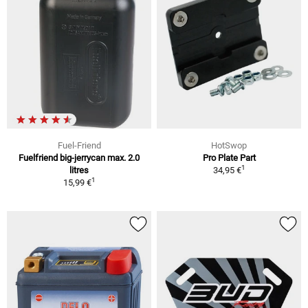
Fuel-Friend
HotSwop
Fuelfriend big-jerrycan max. 2.0
Pro Plate Part
1
litres
34,95 €
1
15,99 €