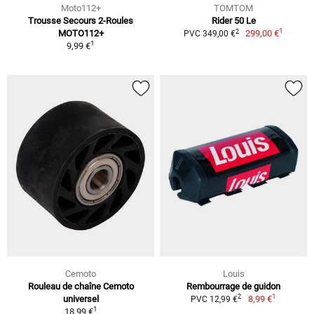
Moto112+
TOMTOM
Trousse Secours 2-Roules
Rider 50 Le
1
2
MOTO112+
299,00 €
PVC 349,00 €
1
9,99 €
Cemoto
Louis
Rouleau de chaîne Cemoto
Rembourrage de guidon
1
2
universel
8,99 €
PVC 12,99 €
1
18,99 €