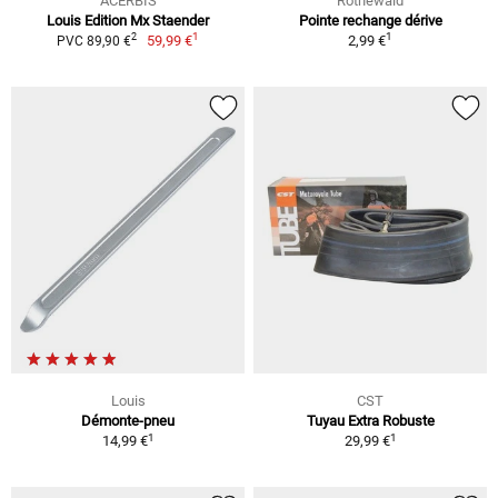
ACERBIS
Rothewald
Louis Edition Mx Staender
Pointe rechange dérive
1
1
2
59,99 €
2,99 €
PVC 89,90 €
Louis
CST
Démonte-pneu
Tuyau Extra Robuste
1
1
14,99 €
29,99 €