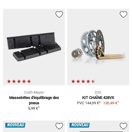
Craft-Meyer
DID
Masselottes d'équilibrage des
KIT CHAÎNE 428VX
1
2
pneus
130,49 €
PVC 144,99 €
1
5,99 €
NOUVEAU
NOUVEAU