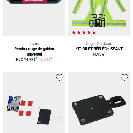
Louis
Origin-Outdoors
Rembourrage de guidon
KIT GILET RÉFLÉCHISSANT
1
universel
14,95 €
1
2
9,99 €
PVC 14,99 €