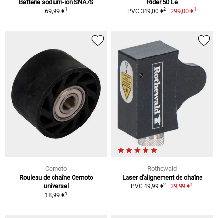
Batterie sodium-ion SNA7S
Rider 50 Le
1
1
2
69,99 €
299,00 €
PVC 349,00 €
Cemoto
Rothewald
Rouleau de chaîne Cemoto
Laser d'alignement de chaîne
1
2
universel
39,99 €
PVC 49,99 €
1
18,99 €