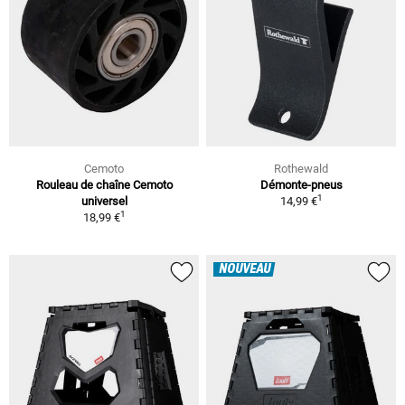
Cemoto
Rothewald
Rouleau de chaîne Cemoto
Démonte-pneus
1
universel
14,99 €
1
18,99 €
NOUVEAU