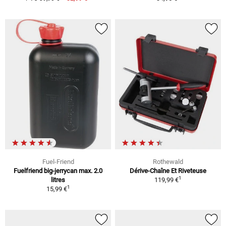
Fuel-Friend
Rothewald
Fuelfriend big-jerrycan max. 2.0
Dérive-Chaîne Et Riveteuse
1
litres
119,99 €
1
15,99 €