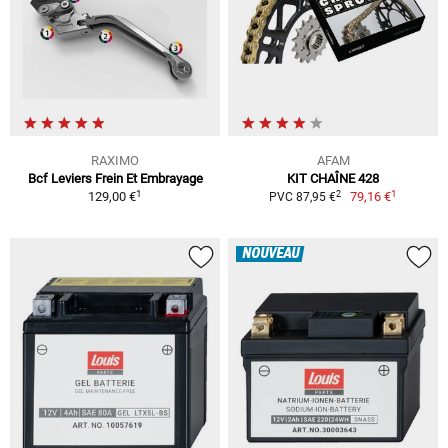
RAXIMO
AFAM
Bcf Leviers Frein Et Embrayage
KIT CHAÎNE 428
1
1
2
129,00 €
79,16 €
PVC 87,95 €
NOUVEAU