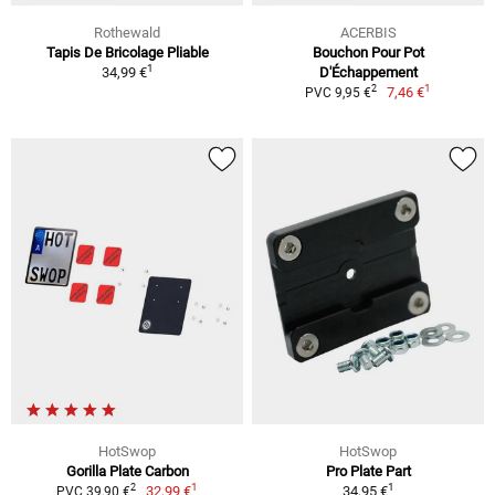
Rothewald
ACERBIS
Tapis De Bricolage Pliable
Bouchon Pour Pot
1
34,99 €
D'Échappement
1
2
7,46 €
PVC 9,95 €
HotSwop
HotSwop
Gorilla Plate Carbon
Pro Plate Part
1
1
2
32,99 €
34,95 €
PVC 39,90 €