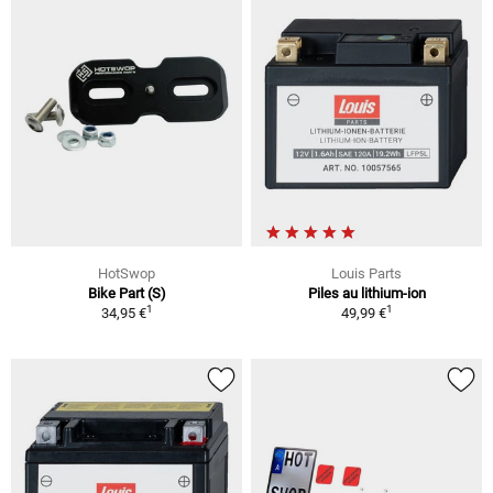
HotSwop
Louis Parts
Bike Part (S)
Piles au lithium-ion
1
1
34,95 €
49,99 €