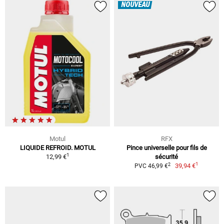
NOUVEAU
Motul
RFX
LIQUIDE REFROID. MOTUL
Pince universelle pour fils de
1
12,99 €
sécurité
1
2
39,94 €
PVC 46,99 €