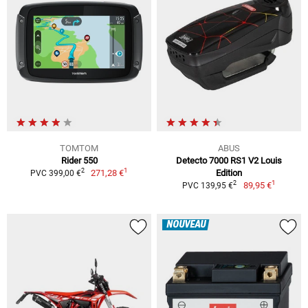
TOMTOM
ABUS
Rider 550
Detecto 7000 RS1 V2 Louis
1
2
271,28 €
Edition
PVC 399,00 €
1
2
89,95 €
PVC 139,95 €
NOUVEAU