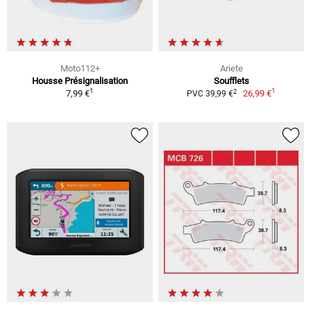
Moto112+
Ariete
Housse Présignalisation
Soufflets
1
1
2
7,99 €
26,99 €
PVC 39,99 €