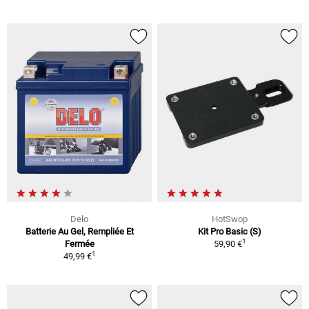
Delo
HotSwop
Batterie Au Gel, Rempliée Et
Kit Pro Basic (S)
1
Fermée
59,90 €
1
49,99 €