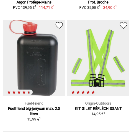
Argon Protège-Mains
Prot. Broche
1
1
2
2
114,71 €
34,90 €
PVC 139,95 €
PVC 35,00 €
Fuel-Friend
Origin-Outdoors
Fuelfriend big-jerrycan max. 2.0
KIT GILET RÉFLÉCHISSANT
1
litres
14,95 €
1
15,99 €