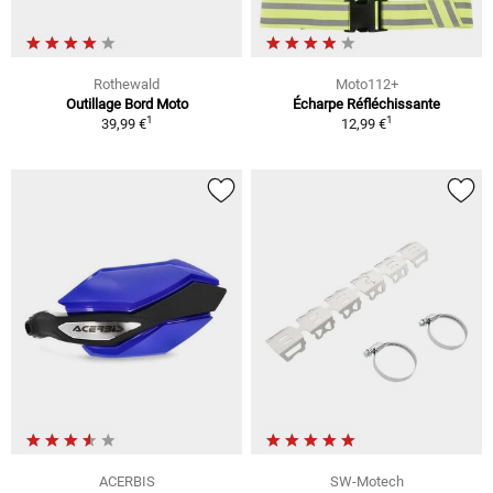
Rothewald
Moto112+
Outillage Bord Moto
Écharpe Réfléchissante
1
1
39,99 €
12,99 €
ACERBIS
SW-Motech