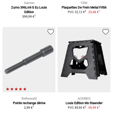
Garmin
TRW
Zumo 396Lmt-S Eu Louis
Plaquettes De Frein Metal Fritté
1
2
Edition
25,48 €
PVC 32,12 €
1
399,99 €
Rothewald
ACERBIS
Pointe rechange dérive
Louis Edition Mx Staender
1
1
2
2,99 €
59,99 €
PVC 89,90 €