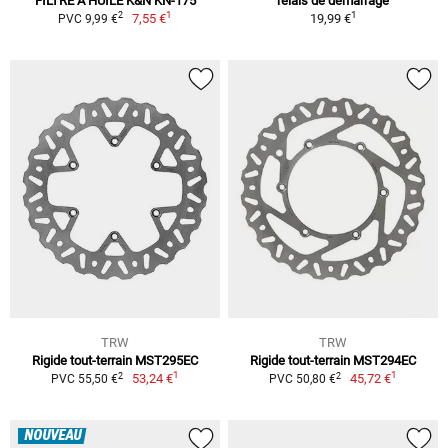
FILTRE À HUILE K&N KN-175
relais de démarrage
1
1
2
7,55 €
19,99 €
PVC 9,99 €
TRW
TRW
Rigide tout-terrain MST295EC
Rigide tout-terrain MST294EC
1
1
2
2
53,24 €
45,72 €
PVC 55,50 €
PVC 50,80 €
NOUVEAU