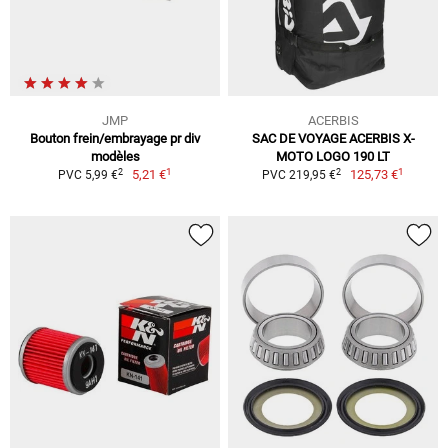
JMP
ACERBIS
Bouton frein/embrayage pr div
SAC DE VOYAGE ACERBIS X-
modèles
MOTO LOGO 190 LT
1
1
2
2
5,21 €
125,73 €
PVC 5,99 €
PVC 219,95 €