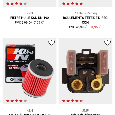
K&N
All Balls Racing
FILTRE HUILE K&N KN-192
ROULEMENTS TÊTE DE DIREC.
1
2
7,55 €
CON.
PVC 9,99 €
1
2
31,95 €
PVC 45,99 €
K&N
JMP