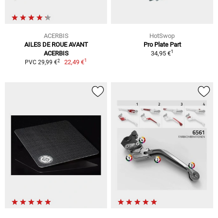
ACERBIS
HotSwop
AILES DE ROUE AVANT
Pro Plate Part
1
ACERBIS
34,95 €
1
2
22,49 €
PVC 29,99 €