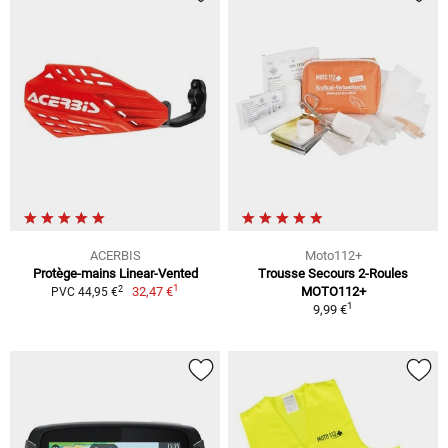
ACERBIS
Moto112+
Protège-mains Linear-Vented
Trousse Secours 2-Roules
1
2
32,47 €
MOTO112+
PVC 44,95 €
1
9,99 €