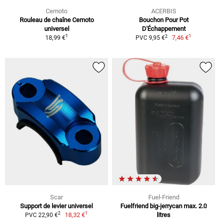
Cemoto
ACERBIS
Rouleau de chaîne Cemoto
Bouchon Pour Pot
universel
D'Échappement
1
1
2
18,99 €
7,46 €
PVC 9,95 €
Scar
Fuel-Friend
Support de levier universel
Fuelfriend big-jerrycan max. 2.0
1
2
18,32 €
litres
PVC 22,90 €