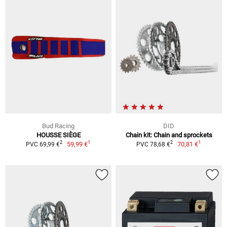
Bud Racing
DID
HOUSSE SIÈGE
Chain kit: Chain and sprockets
1
1
2
2
59,99 €
70,81 €
PVC 69,99 €
PVC 78,68 €