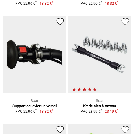
1
1
2
2
18,32 €
18,32 €
PVC 22,90 €
PVC 22,90 €
Scar
Scar
Support de levier universel
Kit de clés à rayons
1
1
2
2
18,32 €
23,19 €
PVC 22,90 €
PVC 28,99 €