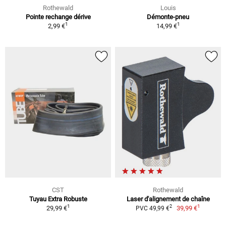
Rothewald
Louis
Pointe rechange dérive
Démonte-pneu
1
1
2,99 €
14,99 €
CST
Rothewald
Tuyau Extra Robuste
Laser d'alignement de chaîne
1
1
2
29,99 €
39,99 €
PVC 49,99 €