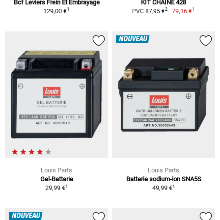
Bcf Leviers Frein Et Embrayage
KIT CHAÎNE 428
1
1
2
129,00 €
79,16 €
PVC 87,95 €
NOUVEAU
Louis Parts
Louis Parts
Gel-Batterie
Batterie sodium-ion SNA5S
1
1
29,99 €
49,99 €
NOUVEAU