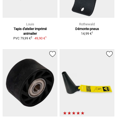
Louis
Rothewald
Tapis d'atelier imprimé
Démonte-pneus
1
animalier
14,99 €
1
2
49,90 €
PVC 79,99 €