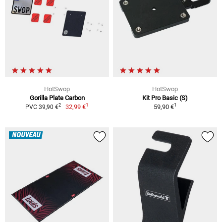
HotSwop
HotSwop
Gorilla Plate Carbon
Kit Pro Basic (S)
1
1
2
32,99 €
59,90 €
PVC 39,90 €
NOUVEAU