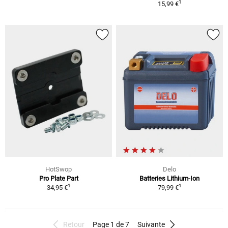
1
15,99 €
HotSwop
Delo
Pro Plate Part
Batteries Lithium-Ion
1
1
34,95 €
79,99 €
Retour
Page 1 de 7
Suivante