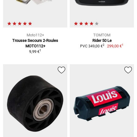
Moto112+
TOMTOM
Trousse Secours 2-Roules
Rider 50 Le
1
2
MOTO112+
299,00 €
PVC 349,00 €
1
9,99 €