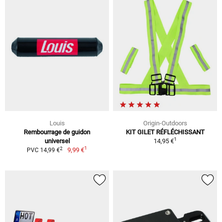
Louis
Origin-Outdoors
Rembourrage de guidon
KIT GILET RÉFLÉCHISSANT
1
universel
14,95 €
1
2
9,99 €
PVC 14,99 €