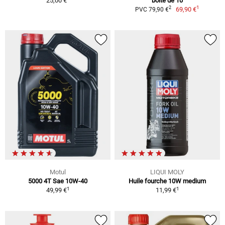
25,00 €
boîte de 10
1
2
69,90 €
PVC 79,90 €
Motul
LIQUI MOLY
5000 4T Sae 10W-40
Huile fourche 10W medium
1
1
49,99 €
11,99 €