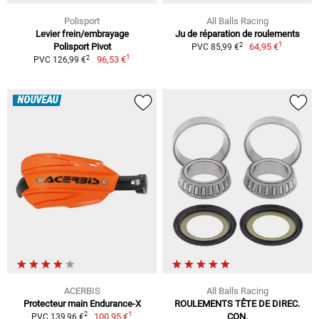
Polisport
All Balls Racing
Levier frein/embrayage
Ju de réparation de roulements
1
2
Polisport Pivot
64,95 €
PVC 85,99 €
1
2
96,53 €
PVC 126,99 €
NOUVEAU
ACERBIS
All Balls Racing
Protecteur main Endurance-X
ROULEMENTS TÊTE DE DIREC.
1
2
100,95 €
CON.
PVC 139,96 €