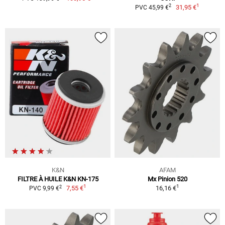
1
2
31,95 €
PVC 45,99 €
K&N
AFAM
FILTRE À HUILE K&N KN-175
Mx Pinion 520
1
1
2
7,55 €
16,16 €
PVC 9,99 €