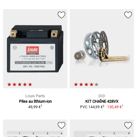
Louis Parts
DID
Piles au lithium-ion
KIT CHAÎNE 428VX
1
1
2
49,99 €
130,49 €
PVC 144,99 €