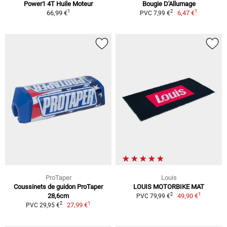
Power1 4T Huile Moteur
Bougie D'Allumage
1
1
2
66,99 €
6,47 €
PVC 7,99 €
ProTaper
Louis
Coussinets de guidon ProTaper
LOUIS MOTORBIKE MAT
1
2
28,6cm
49,90 €
PVC 79,99 €
1
2
27,99 €
PVC 29,95 €