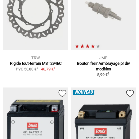
TRW
JMP
Rigide tout-terrain MST294EC
Bouton frein/embrayage pr div
1
2
48,79 €
modèles
PVC 50,80 €
1
5,99 €
NOUVEAU