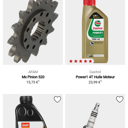
AFAM
Castrol
Mx Pinion 520
Power1 4T Huile Moteur
1
1
15,73 €
23,99 €