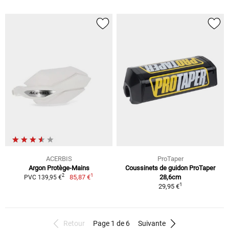
ACERBIS
ProTaper
Argon Protège-Mains
Coussinets de guidon ProTaper
1
2
85,87 €
28,6cm
PVC 139,95 €
1
29,95 €
Retour
Page 1 de 6
Suivante