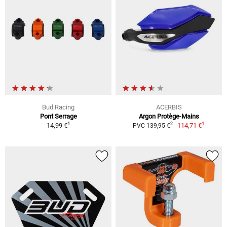
Bud Racing
ACERBIS
Pont Serrage
Argon Protège-Mains
1
1
2
14,99 €
114,71 €
PVC 139,95 €