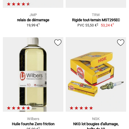
JMP
TRW
relais de démarrage
Rigide tout-terrain MST295EC
1
1
2
19,99 €
53,24 €
PVC 55,50 €
Wilbers
NGK
Huile fourche Zero friction
NKG lot bougies d'allumage,
1