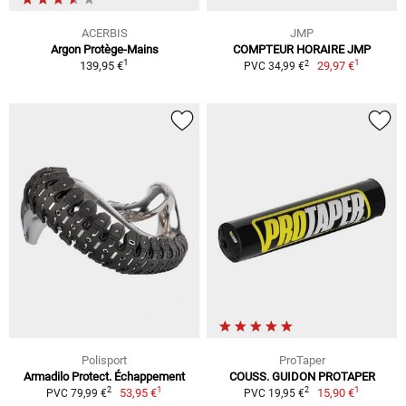
ACERBIS
JMP
Argon Protège-Mains
COMPTEUR HORAIRE JMP
1
1
2
139,95 €
29,97 €
PVC 34,99 €
Polisport
ProTaper
Armadilo Protect. Échappement
COUSS. GUIDON PROTAPER
1
1
2
2
53,95 €
15,90 €
PVC 79,99 €
PVC 19,95 €