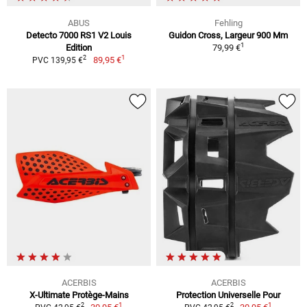
ABUS
Fehling
Detecto 7000 RS1 V2 Louis
Guidon Cross, Largeur 900 Mm
1
Edition
79,99 €
1
2
89,95 €
PVC 139,95 €
ACERBIS
ACERBIS
X-Ultimate Protège-Mains
Protection Universelle Pour
1
1
2
2