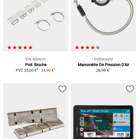
SW-Motech
Rothewald
Prot. Broche
Manomètre De Pression D'Air
1
1
2
34,90 €
26,99 €
PVC 35,00 €