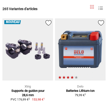
265 Variantes d'articles
NOUVEAU
Xtrig
Delo
Supports de guidon pour
Batteries Lithium-Ion
1
28,6 mm
79,99 €
1
2
153,98 €
PVC 176,99 €