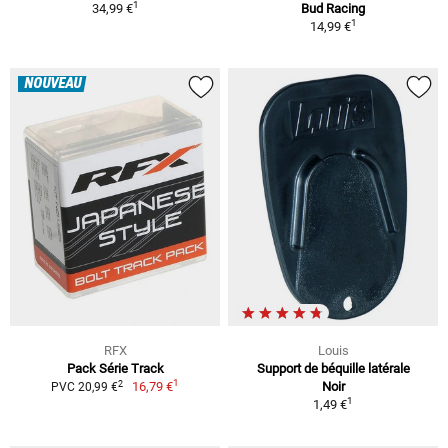
1
34,99 €
Bud Racing
1
14,99 €
NOUVEAU
RFX
Louis
Pack Série Track
Support de béquille latérale
1
2
16,79 €
Noir
PVC 20,99 €
1
1,49 €