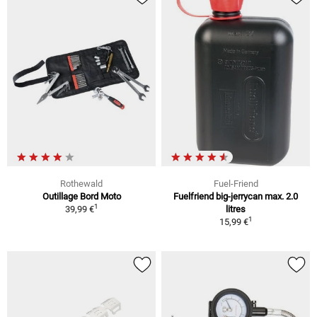
Rothewald
Fuel-Friend
Outillage Bord Moto
Fuelfriend big-jerrycan max. 2.0
1
39,99 €
litres
1
15,99 €