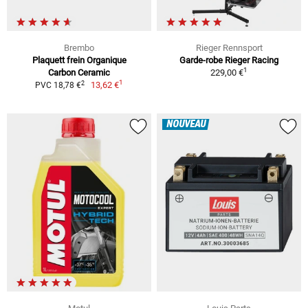
Brembo
Rieger Rennsport
Plaquett frein Organique
Garde-robe Rieger Racing
1
Carbon Ceramic
229,00 €
1
2
13,62 €
PVC 18,78 €
NOUVEAU