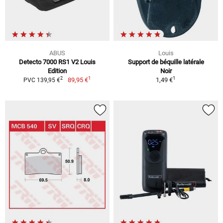
ABUS
Louis
Detecto 7000 RS1 V2 Louis
Support de béquille latérale
Edition
Noir
1
1
2
89,95 €
1,49 €
PVC 139,95 €