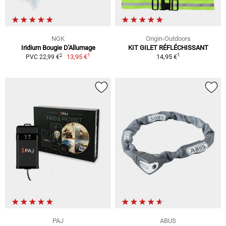
NGK
Origin-Outdoors
Iridium Bougie D'Allumage
KIT GILET RÉFLÉCHISSANT
1
1
2
13,95 €
14,95 €
PVC 22,99 €
PAJ
ABUS