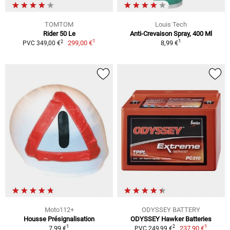
TOMTOM
Louis Tech
Rider 50 Le
Anti-Crevaison Spray, 400 Ml
1
1
2
299,00 €
8,99 €
PVC 349,00 €
Moto112+
ODYSSEY BATTERY
Housse Présignalisation
ODYSSEY Hawker Batteries
1
1
2
7,99 €
237,90 €
PVC 249,99 €