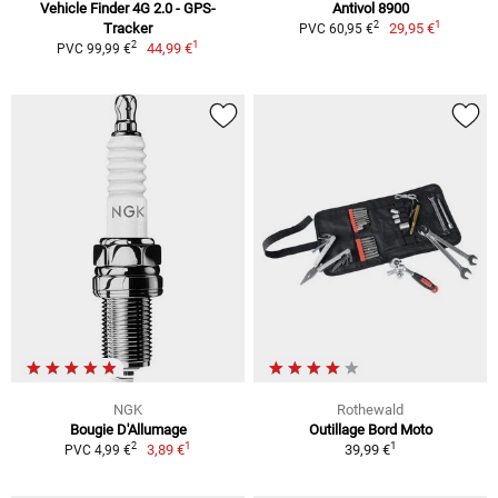
Vehicle Finder 4G 2.0 - GPS-
Antivol 8900
1
2
Tracker
29,95 €
PVC 60,95 €
1
2
44,99 €
PVC 99,99 €
NGK
Rothewald
Bougie D'Allumage
Outillage Bord Moto
1
1
2
3,89 €
39,99 €
PVC 4,99 €