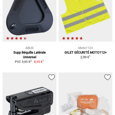
ABUS
Moto112+
Supp Béquille Latérale
GILET SÉCURITÉ MOTO112+
1
Universel
2,99 €
1
2
8,95 €
PVC 9,95 €