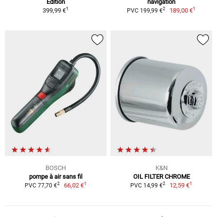
Edition
navigation
1
1
2
399,99 €
189,00 €
PVC 199,99 €
BOSCH
K&N
pompe à air sans fil
OIL FILTER CHROME
1
1
2
2
66,02 €
12,59 €
PVC 77,70 €
PVC 14,99 €