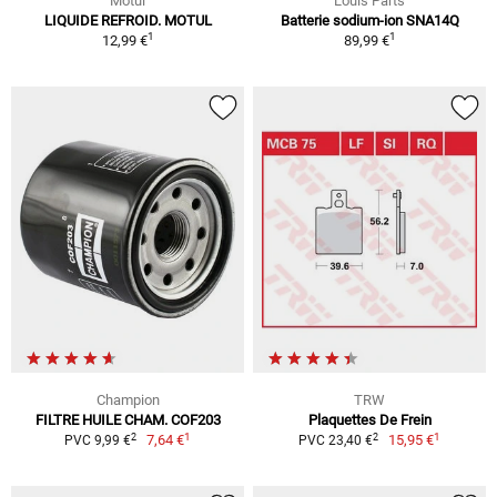
Motul
Louis Parts
LIQUIDE REFROID. MOTUL
Batterie sodium-ion SNA14Q
1
1
12,99 €
89,99 €
Champion
TRW
FILTRE HUILE CHAM. COF203
Plaquettes De Frein
1
1
2
2
7,64 €
15,95 €
PVC 9,99 €
PVC 23,40 €