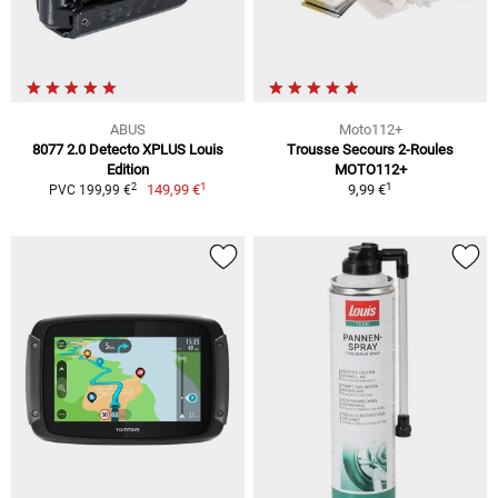
ABUS
Moto112+
8077 2.0 Detecto XPLUS Louis
Trousse Secours 2-Roules
Edition
MOTO112+
1
1
2
149,99 €
9,99 €
PVC 199,99 €