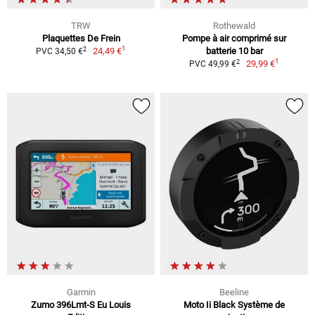
TRW
Rothewald
Plaquettes De Frein
Pompe à air comprimé sur
1
2
24,49 €
batterie 10 bar
PVC 34,50 €
1
2
29,99 €
PVC 49,99 €
Garmin
Beeline
Zumo 396Lmt-S Eu Louis
Moto Ii Black Système de