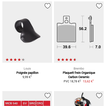
Louis
Brembo
Poignée papillon
Plaquett frein Organique
1
9,99 €
Carbon Ceramic
1
2
13,62 €
PVC 18,78 €