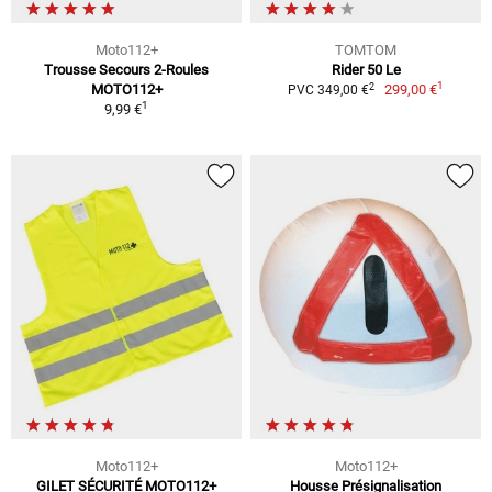
Moto112+
TOMTOM
Trousse Secours 2-Roules
Rider 50 Le
1
2
MOTO112+
299,00 €
PVC 349,00 €
1
9,99 €
Moto112+
Moto112+
GILET SÉCURITÉ MOTO112+
Housse Présignalisation