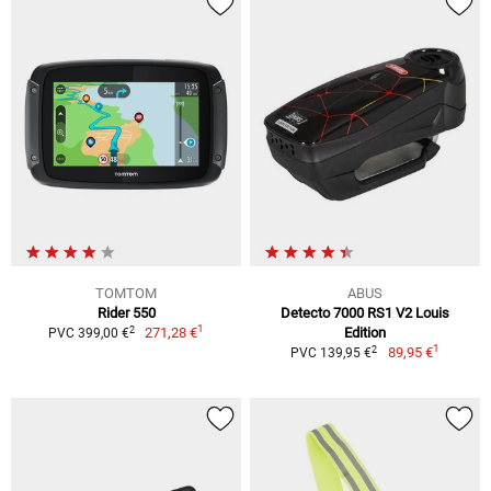
TOMTOM
ABUS
Rider 550
Detecto 7000 RS1 V2 Louis
1
2
271,28 €
Edition
PVC 399,00 €
1
2
89,95 €
PVC 139,95 €