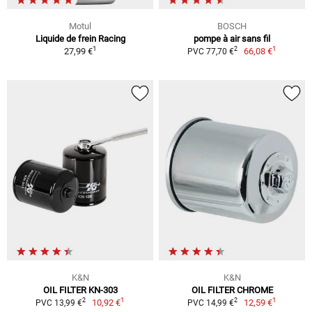
Motul
BOSCH
Liquide de frein Racing
pompe à air sans fil
1
1
2
27,99 €
66,08 €
PVC 77,70 €
K&N
K&N
OIL FILTER KN-303
OIL FILTER CHROME
1
1
2
2
10,92 €
12,59 €
PVC 13,99 €
PVC 14,99 €