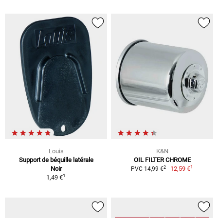
Louis
K&N
Support de béquille latérale
OIL FILTER CHROME
1
2
Noir
12,59 €
PVC 14,99 €
1
1,49 €