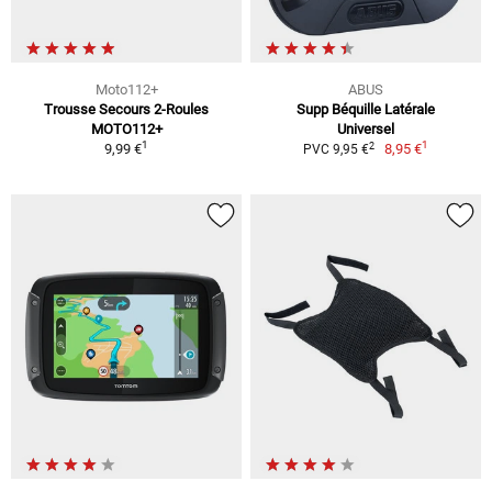
Moto112+
ABUS
Trousse Secours 2-Roules
Supp Béquille Latérale
MOTO112+
Universel
1
1
2
9,99 €
8,95 €
PVC 9,95 €