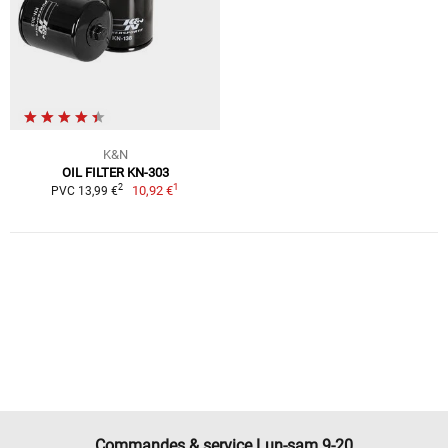
K&N
OIL FILTER KN-303
1
2
10,92 €
PVC 13,99 €
Commandes & service Lun-sam 9-20