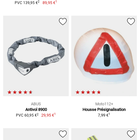
1
2
89,95 €
PVC 139,95 €
ABUS
Moto112+
Antivol 8900
Housse Présignalisation
1
1
2
29,95 €
7,99 €
PVC 60,95 €