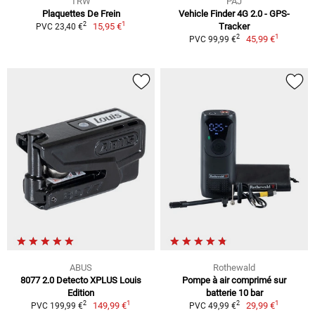
TRW
PAJ
Plaquettes De Frein
Vehicle Finder 4G 2.0 - GPS-
1
2
15,95 €
Tracker
PVC 23,40 €
1
2
45,99 €
PVC 99,99 €
ABUS
Rothewald
8077 2.0 Detecto XPLUS Louis
Pompe à air comprimé sur
Edition
batterie 10 bar
1
1
2
2
149,99 €
29,99 €
PVC 199,99 €
PVC 49,99 €