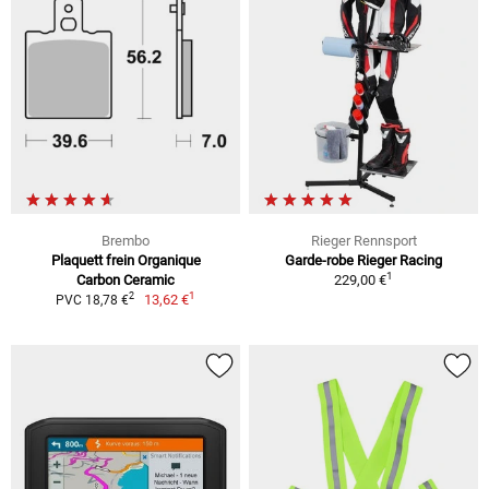
Brembo
Rieger Rennsport
Plaquett frein Organique
Garde-robe Rieger Racing
1
Carbon Ceramic
229,00 €
1
2
13,62 €
PVC 18,78 €