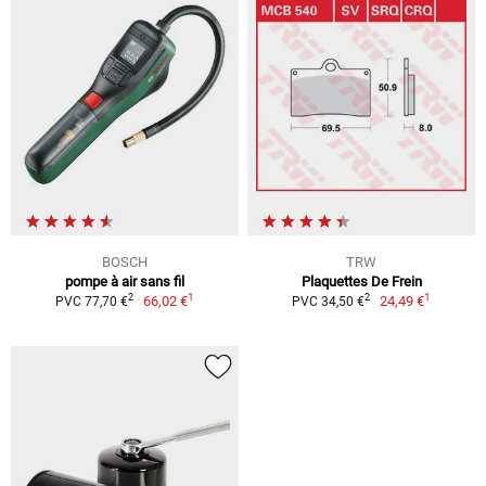
BOSCH
TRW
pompe à air sans fil
Plaquettes De Frein
1
1
2
2
66,02 €
24,49 €
PVC 77,70 €
PVC 34,50 €