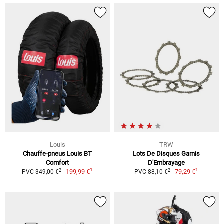
Louis
TRW
Chauffe-pneus Louis BT
Lots De Disques Garnis
Comfort
D'Embrayage
1
1
2
2
199,99 €
79,29 €
PVC 349,00 €
PVC 88,10 €