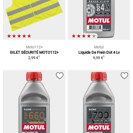
Moto112+
Motul
GILET SÉCURITÉ MOTO112+
Liquide De Frein Dot 4 Lv
1
1
2,99 €
9,99 €