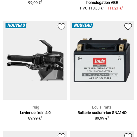
1
99,00 €
homologation ABE
1
2
111,21 €
PVC 118,80 €
NOUVEAU
NOUVEAU
Puig
Louis Parts
Levier de frein 4.0
Batterie sodium-ion SNA14Q
1
1
89,99 €
89,99 €