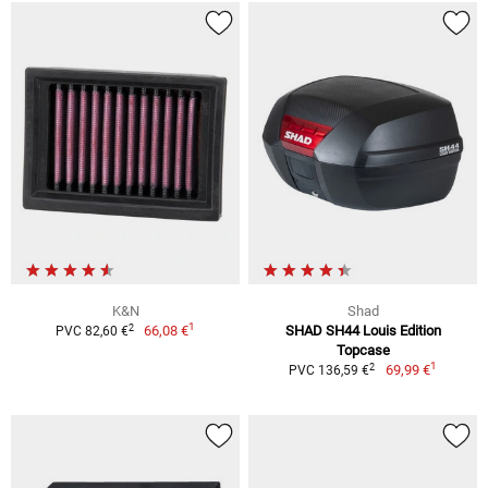
K&N
Shad
1
2
66,08 €
SHAD SH44 Louis Edition
PVC 82,60 €
Topcase
1
2
69,99 €
PVC 136,59 €