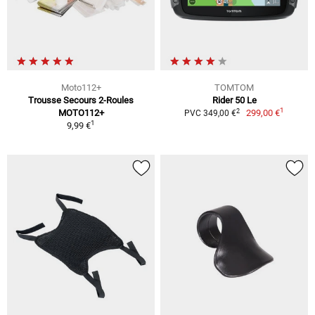
Moto112+
TOMTOM
Trousse Secours 2-Roules
Rider 50 Le
1
2
MOTO112+
299,00 €
PVC 349,00 €
1
9,99 €