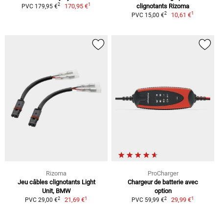
1
2
170,95 €
clignotants Rizoma
PVC 179,95 €
1
2
10,61 €
PVC 15,00 €
Rizoma
ProCharger
Jeu câbles clignotants Light
Chargeur de batterie avec
Unit, BMW
option
1
1
2
2
21,69 €
29,99 €
PVC 29,00 €
PVC 59,99 €