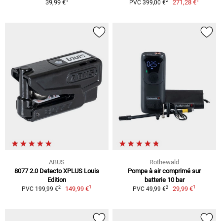
1
1
2
39,99 €
271,28 €
PVC 399,00 €
ABUS
Rothewald
8077 2.0 Detecto XPLUS Louis
Pompe à air comprimé sur
Edition
batterie 10 bar
1
1
2
2
149,99 €
29,99 €
PVC 199,99 €
PVC 49,99 €