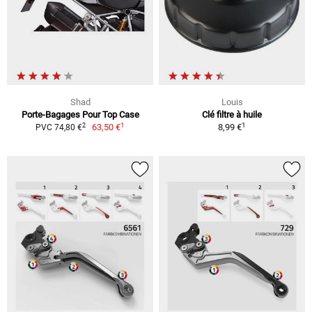
Shad
Louis
Porte-Bagages Pour Top Case
Clé filtre à huile
1
1
2
63,50 €
8,99 €
PVC 74,80 €