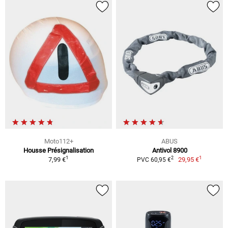
Moto112+
ABUS
Housse Présignalisation
Antivol 8900
1
1
2
7,99 €
29,95 €
PVC 60,95 €