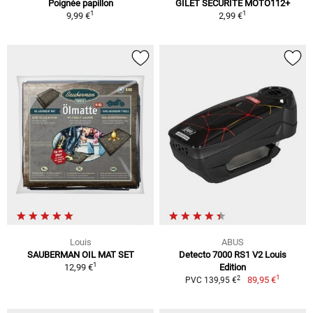
Poignée papillon
GILET SÉCURITÉ MOTO112+
1
1
9,99 €
2,99 €
Louis
ABUS
SAUBERMAN OIL MAT SET
Detecto 7000 RS1 V2 Louis
1
12,99 €
Edition
1
2
89,95 €
PVC 139,95 €