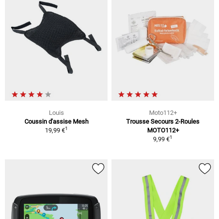
Louis
Moto112+
Coussin d'assise Mesh
Trousse Secours 2-Roules
1
19,99 €
MOTO112+
1
9,99 €