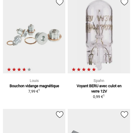
Louis
Spahn
Bouchon vidange magnétique
Voyant BERU avec culot en
1
7,99 €
verre 12V
1
0,99 €