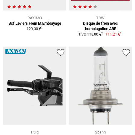
RAXIMO
TRW
Bcf Leviers Frein Et Embrayage
Disque de frein avec
1
129,00 €
homologation ABE
1
2
111,21 €
PVC 118,80 €
NOUVEAU
Puig
Spahn