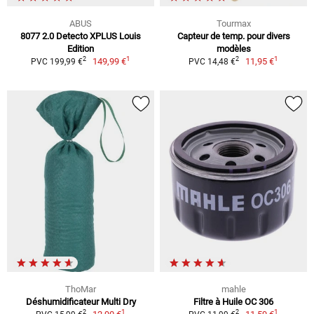
ABUS
Tourmax
8077 2.0 Detecto XPLUS Louis
Capteur de temp. pour divers
Edition
modèles
1
1
2
2
149,99 €
11,95 €
PVC 199,99 €
PVC 14,48 €
ThoMar
mahle
Déshumidificateur Multi Dry
Filtre à Huile OC 306
1
1
2
2