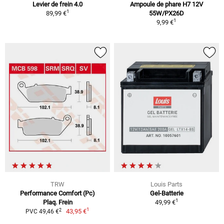
Levier de frein 4.0
Ampoule de phare H7 12V
1
89,99 €
55W/PX26D
1
9,99 €
TRW
Louis Parts
Performance Comfort (Pc)
Gel-Batterie
1
Plaq. Frein
49,99 €
1
2
43,95 €
PVC 49,46 €