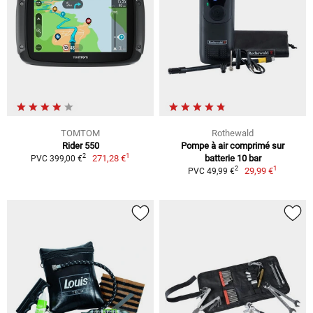
TOMTOM
Rothewald
Rider 550
Pompe à air comprimé sur
1
2
271,28 €
batterie 10 bar
PVC 399,00 €
1
2
29,99 €
PVC 49,99 €