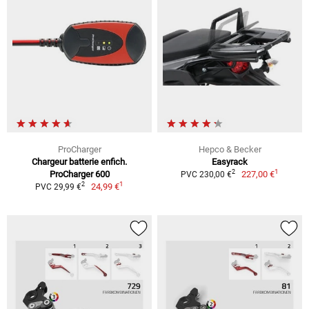
ProCharger
Hepco & Becker
Chargeur batterie enfich.
Easyrack
1
2
ProCharger 600
227,00 €
PVC 230,00 €
1
2
24,99 €
PVC 29,99 €