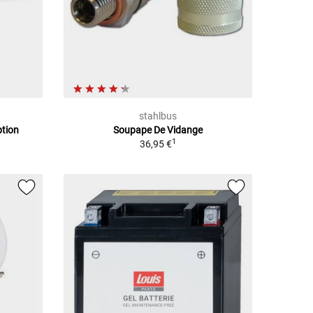
stahlbus
ption
Soupape De Vidange
1
36,95 €