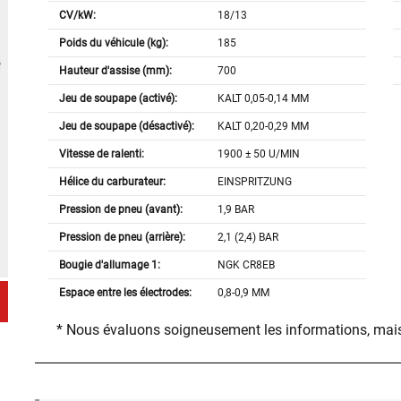
CV/kW:
18/13
Poids du véhicule (kg):
185
Hauteur d'assise (mm):
700
Jeu de soupape (activé):
KALT 0,05-0,14 MM
Jeu de soupape (désactivé):
KALT 0,20-0,29 MM
Vitesse de ralenti:
1900 ± 50 U/MIN
Hélice du carburateur:
EINSPRITZUNG
Pression de pneu (avant):
1,9 BAR
Pression de pneu (arrière):
2,1 (2,4) BAR
Bougie d'allumage 1:
NGK CR8EB
Espace entre les électrodes:
0,8-0,9 MM
* Nous évaluons soigneusement les informations, mais