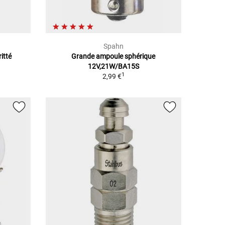
Spahn
itté
Grande ampoule sphérique
12V,21W/BA15S
1
2,99 €