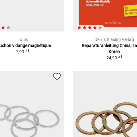
Louis
Delius Klasing Verlag
uchon vidange magnétique
Reparaturanleitung China, T
1
7,99 €
Korea
1
24,90 €