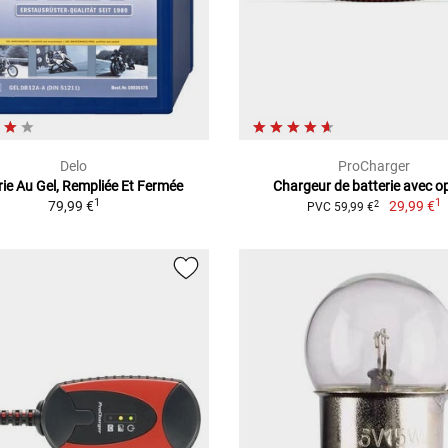
Delo
ProCharger
rie Au Gel, Rempliée Et Fermée
Chargeur de batterie avec o
1
1
79,99 €
29,99 €
2
PVC 59,99 €