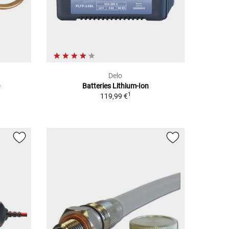
Delo
e
Batteries Lithium-Ion
1
119,99 €