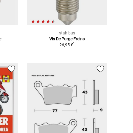
stahlbus
e
Vis De Purge Freins
1
26,95 €