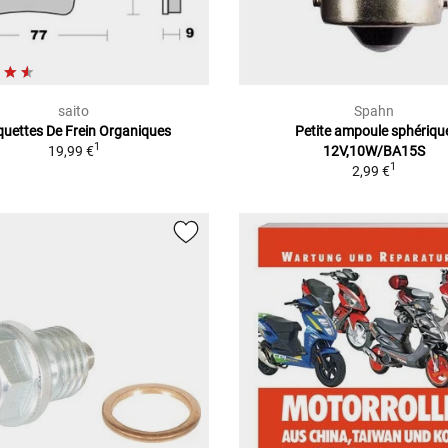
saito
Spahn
quettes De Frein Organiques
Petite ampoule sphériqu
1
19,99 €
12V,10W/BA15S
1
2,99 €