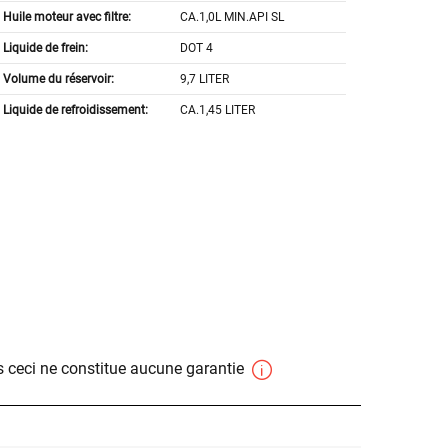
Huile moteur avec filtre:
CA.1,0L MIN.API SL
Liquide de frein:
DOT 4
Volume du réservoir:
9,7 LITER
Liquide de refroidissement:
CA.1,45 LITER
 ceci ne constitue aucune garantie