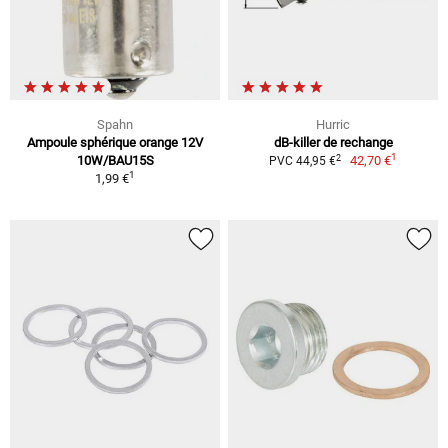
Spahn
Hurric
Ampoule sphérique orange 12V
dB-killer de rechange
1
2
10W/BAU15S
42,70 €
PVC 44,95 €
1
1,99 €