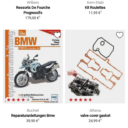
Wilbers
Kern-Stabi
Ressorts De Fourche
Kit Roulettes
1
Progressifs
11,95 €
1
179,00 €
Bucheli
Athena
Reparaturanleitungen Bmw
valve cover gasket
1
1
39,90 €
24,99 €