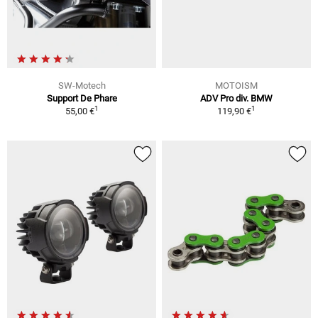
SW-Motech
MOTOISM
Support De Phare
ADV Pro div. BMW
1
1
55,00 €
119,90 €