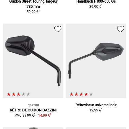
Guidon Street Touring, largeur
Handbuch F 800/650 Gs
1
785 mm
39,90 €
1
59,99 €
gazzini
Rétroviseur universel noir
1
RÉTRO DE GUIDON GAZZINI
19,99 €
1
2
14,99 €
PVC 39,99 €