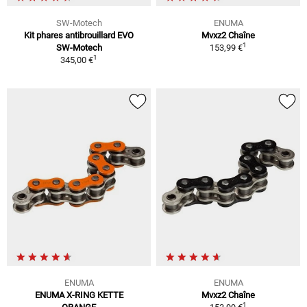
SW-Motech
ENUMA
Kit phares antibrouillard EVO
Mvxz2 Chaîne
1
SW-Motech
153,99 €
1
345,00 €
ENUMA
ENUMA
ENUMA X-RING KETTE
Mvxz2 Chaîne
1