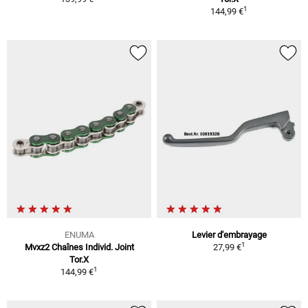
1
144,99 €
ENUMA
Levier d'embrayage
1
Mvxz2 Chaînes Individ. Joint
27,99 €
Tor.X
1
144,99 €