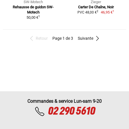
SW-Motech
Zieger
Rehausse de guidon SW-
Carter De Chaîne, Noir
1
2
Motech
46,95 €
PVC 48,00 €
1
50,00 €
Retour
Page 1 de 3
Suivante
Commandes & service Lun-sam 9-20
02 290 5610