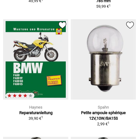
49,99 €
785 mm
1
59,99 €
Haynes
Spahn
Reparaturanleitung
Petite ampoule sphérique
1
39,90 €
12V,10W/BA15S
1
2,99 €