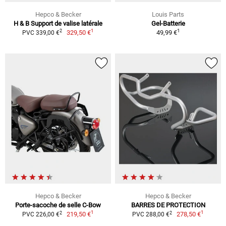
Hepco & Becker
Louis Parts
H & B Support de valise latérale
Gel-Batterie
1
1
2
329,50 €
49,99 €
PVC 339,00 €
Hepco & Becker
Hepco & Becker
Porte-sacoche de selle C-Bow
BARRES DE PROTECTION
1
1
2
2
219,50 €
278,50 €
PVC 226,00 €
PVC 288,00 €