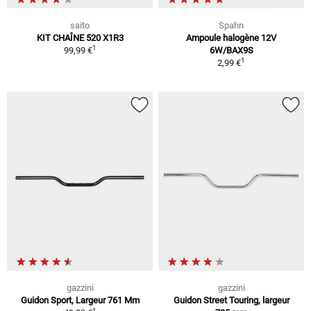
saito
Spahn
KIT CHAÎNE 520 X1R3
Ampoule halogène 12V
1
99,99 €
6W/BAX9S
1
2,99 €
gazzini
gazzini
Guidon Sport, Largeur 761 Mm
Guidon Street Touring, largeur
1