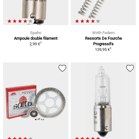
Spahn
Wirth Federn
Ampoule double filament
Ressorts De Fourche
1
2,99 €
Progressifs
1
139,95 €