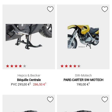
Hepco & Becker
SW-Motech
Béquille Centrale
PARE-CARTER SW-MOTECH
1
1
2
286,50 €
190,00 €
PVC 295,00 €