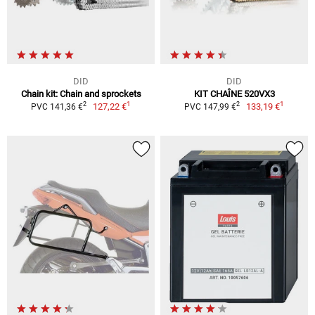
DID
DID
Chain kit: Chain and sprockets
KIT CHAÎNE 520VX3
1
1
2
2
127,22 €
133,19 €
PVC 141,36 €
PVC 147,99 €