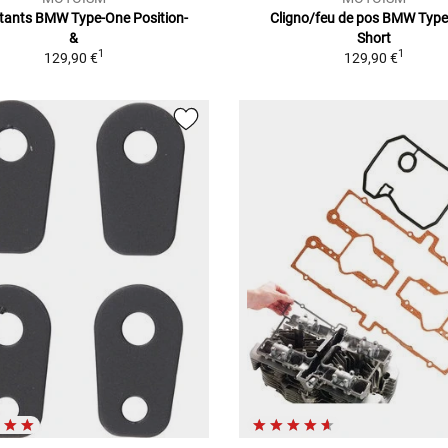
otants BMW Type-One Position-
Cligno/feu de pos BMW Typ
&
Short
1
1
129,90 €
129,90 €