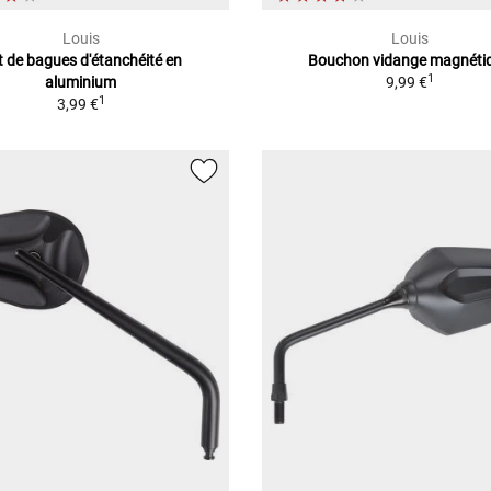
Louis
Louis
t de bagues d'étanchéité en
Bouchon vidange magnéti
1
aluminium
9,99 €
1
3,99 €