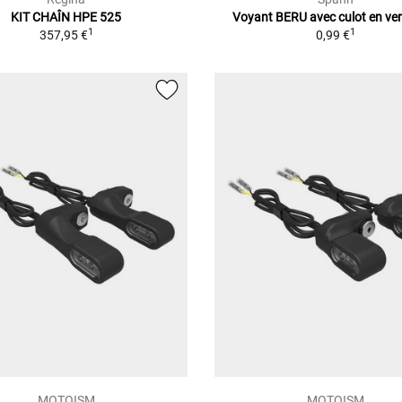
KIT CHAÎN HPE 525
Voyant BERU avec culot en ve
1
1
357,95 €
0,99 €
MOTOISM
MOTOISM