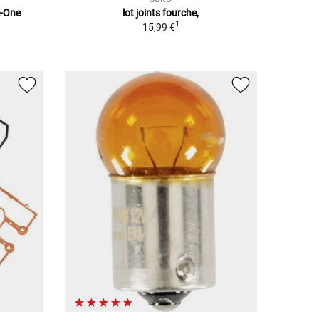
e-One
lot joints fourche,
1
15,99 €