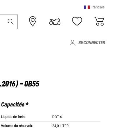
Français
SE CONNECTER
.2016) - 0B55
Capacités *
Liquide de frein:
DOT 4
Volume du réservoir:
24,0 LITER