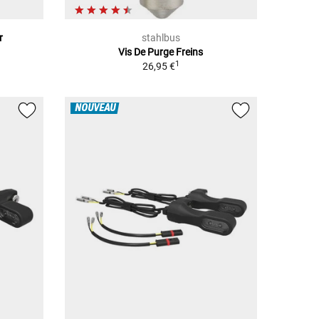
r
stahlbus
Vis De Purge Freins
1
26,95 €
NOUVEAU