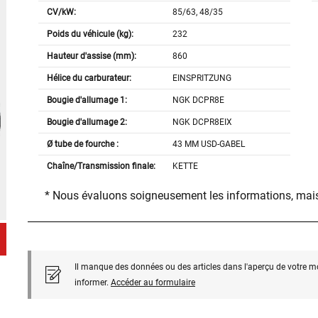
CV/kW:
85/63, 48/35
Poids du véhicule (kg):
232
Hauteur d'assise (mm):
860
Hélice du carburateur:
EINSPRITZUNG
Bougie d'allumage 1:
NGK DCPR8E
Bougie d'allumage 2:
NGK DCPR8EIX
Ø tube de fourche :
43 MM USD-GABEL
Chaîne/Transmission finale:
KETTE
* Nous évaluons soigneusement les informations, mais
Il manque des données ou des articles dans l'aperçu de votre m
informer.
Accéder au formulaire