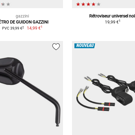
gazzini
Rétroviseur universel noi
1
ÉTRO DE GUIDON GAZZINI
19,99 €
1
14,99 €
2
PVC 39,99 €
NOUVEAU