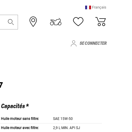
Français
SE CONNECTER
7
Capacités *
Huile moteur sans filtre:
SAE 15W-50
Huile moteur avec filtre:
2,9 L MIN. API SJ