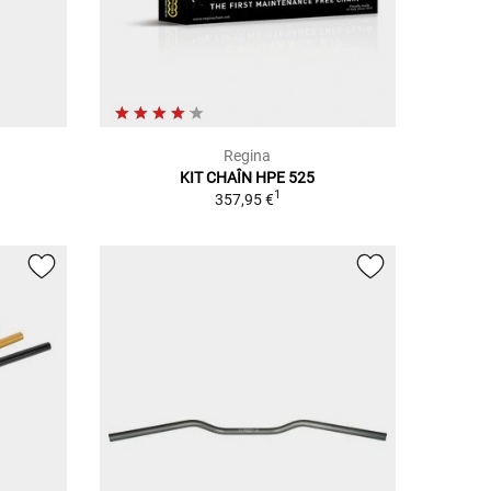
Regina
KIT CHAÎN HPE 525
1
357,95 €