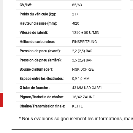
CV/kW:
85/63
Poids du véhicule (kg):
217
Hauteur d'assise (mm):
-820
Vitesse de ralenti:
1250 ± 50 U/MIN
Hélice du carburateur:
EINSPRITZUNG
Pression de pneu (avant):
2,2 (2,5) BAR
Pression de pneu (arrière):
2,5 (2,9) BAR
Bougie d'allumage 1:
NGK DCPR8E
Espace entre les électrodes:
0,9-1,0 MM
Ø tube de fourche :
43 MM USD-GABEL
Pignon/Barbotin de chaîne:
16/42 ZÄHNE
Chaîne/Transmission finale:
KETTE
* Nous évaluons soigneusement les informations, mais