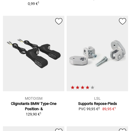
1
0,99 €
MOTOISM
LSL
Clignotants BMW Type-One
Supports Repose-Pieds
1
2
Position- &
89,95 €
PVC 99,95 €
1
129,90 €