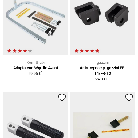
Kern-Stabi
gazzini
Adaptateur Béquille Avant
Artic. repose-p. gazzini FR-
1
59,95 €
T1/FR-T2
1
24,99 €