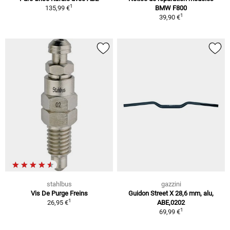
1
135,99 €
BMW F800
1
39,90 €
stahlbus
gazzini
Vis De Purge Freins
Guidon Street X 28,6 mm, alu,
1
26,95 €
ABE,0202
1
69,99 €