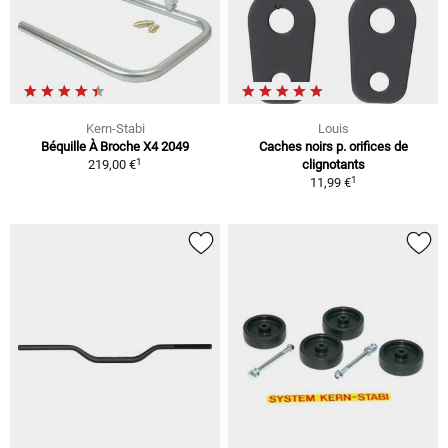
Kern-Stabi
Louis
Béquille À Broche X4 2049
Caches noirs p. orifices de
1
219,00 €
clignotants
1
11,99 €