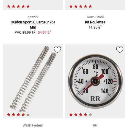
gazzini
Kern-Stabi
Guidon Sport X, Largeur 761
Kit Roulettes
1
Mm
11,95 €
1
2
54,97 €
PVC 89,99 €
Wirth Federn
RR