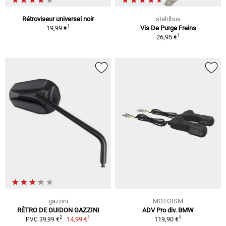
Rétroviseur universel noir
stahlbus
1
19,99 €
Vis De Purge Freins
1
26,95 €
gazzini
MOTOISM
RÉTRO DE GUIDON GAZZINI
ADV Pro div. BMW
1
1
2
14,99 €
119,90 €
PVC 39,99 €