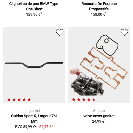
Cligno/feu de pos BMW Type-
Ressorts De Fourche
One Short
Progressifs
1
1
129,90 €
158,00 €
gazzini
Athena
Guidon Sport X, Largeur 761
valve cover gasket
1
Mm
24,99 €
1
2
54,97 €
PVC 89,99 €