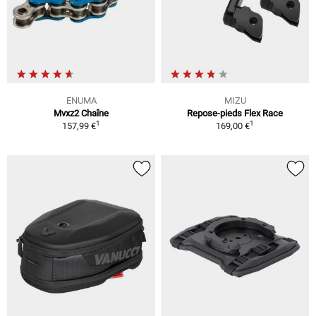
ENUMA
MIZU
Mvxz2 Chaîne
Repose-pieds Flex Race
1
1
157,99 €
169,00 €