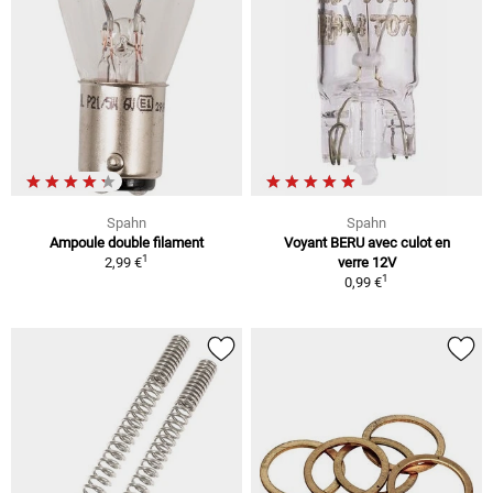
Spahn
Spahn
Ampoule double filament
Voyant BERU avec culot en
1
2,99 €
verre 12V
1
0,99 €