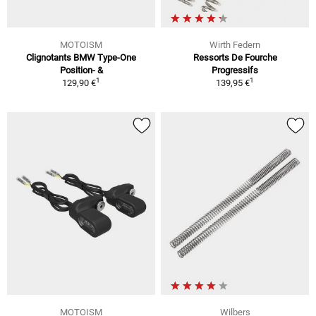
MOTOISM
Wirth Federn
Clignotants BMW Type-One
Ressorts De Fourche
Position- &
Progressifs
1
1
129,90 €
139,95 €
MOTOISM
Wilbers