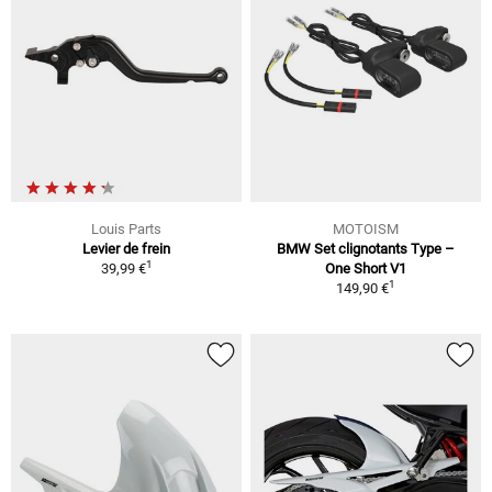
Louis Parts
MOTOISM
Levier de frein
BMW Set clignotants Type –
1
39,99 €
One Short V1
1
149,90 €