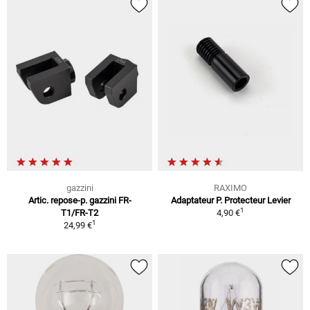
gazzini
RAXIMO
Artic. repose-p. gazzini FR-
Adaptateur P. Protecteur Levier
1
T1/FR-T2
4,90 €
1
24,99 €