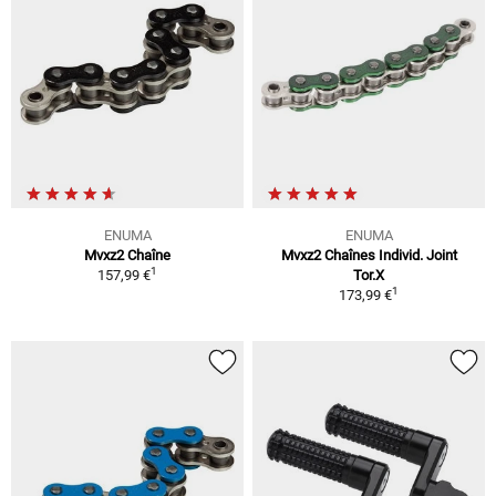
ENUMA
ENUMA
Mvxz2 Chaîne
Mvxz2 Chaînes Individ. Joint
1
157,99 €
Tor.X
1
173,99 €