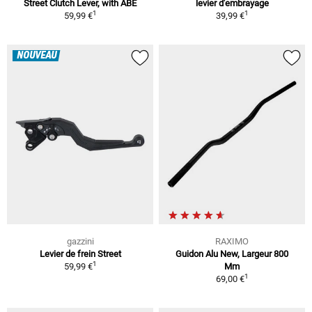
Street Clutch Lever, with ABE
levier d'embrayage
1
1
59,99 €
39,99 €
NOUVEAU
gazzini
RAXIMO
Levier de frein Street
Guidon Alu New, Largeur 800
1
59,99 €
Mm
1
69,00 €