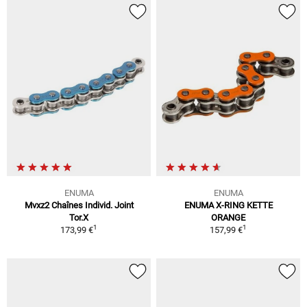
ENUMA
ENUMA
Mvxz2 Chaînes Individ. Joint
ENUMA X-RING KETTE
Tor.X
ORANGE
1
1
173,99 €
157,99 €