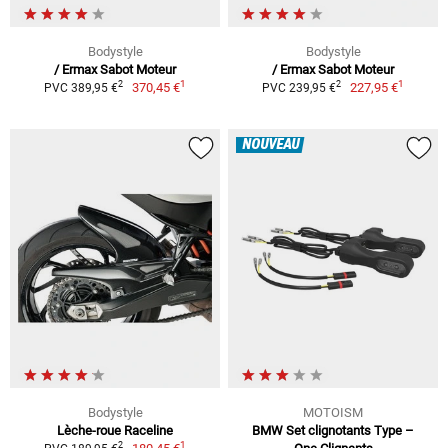
Bodystyle
Bodystyle
/ Ermax Sabot Moteur
/ Ermax Sabot Moteur
1
1
2
2
370,45 €
227,95 €
PVC 389,95 €
PVC 239,95 €
NOUVEAU
Bodystyle
MOTOISM
Lèche-roue Raceline
BMW Set clignotants Type –
1
2