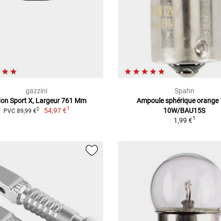
gazzini
Spahn
on Sport X, Largeur 761 Mm
Ampoule sphérique orange
1
54,97 €
10W/BAU15S
2
PVC 89,99 €
1
1,99 €