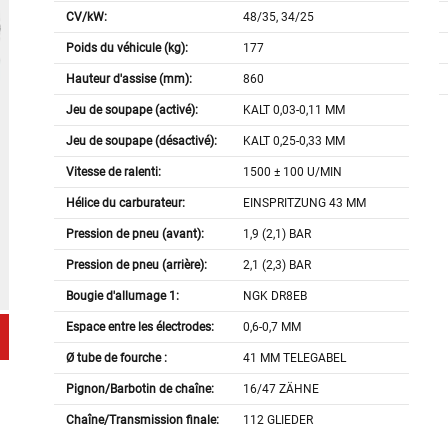
CV/kW:
48/35, 34/25
Poids du véhicule (kg):
177
Hauteur d'assise (mm):
860
Jeu de soupape (activé):
KALT 0,03-0,11 MM
Jeu de soupape (désactivé):
KALT 0,25-0,33 MM
Vitesse de ralenti:
1500 ± 100 U/MIN
Hélice du carburateur:
EINSPRITZUNG 43 MM
Pression de pneu (avant):
1,9 (2,1) BAR
Pression de pneu (arrière):
2,1 (2,3) BAR
Bougie d'allumage 1:
NGK DR8EB
Espace entre les électrodes:
0,6-0,7 MM
Ø tube de fourche :
41 MM TELEGABEL
Pignon/Barbotin de chaîne:
16/47 ZÄHNE
Chaîne/Transmission finale:
112 GLIEDER