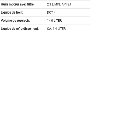
Huile moteur avec filtre:
2,3 L MIN. API SJ
Liquide de frein:
DOT 4
Volume du réservoir:
14,0 LITER
Liquide de refroidissement:
CA. 1,4 LITER