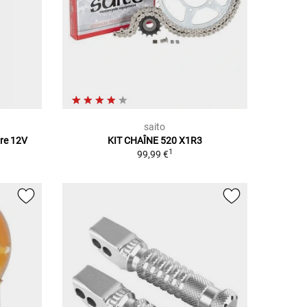
saito
rre 12V
KIT CHAÎNE 520 X1R3
1
99,99 €