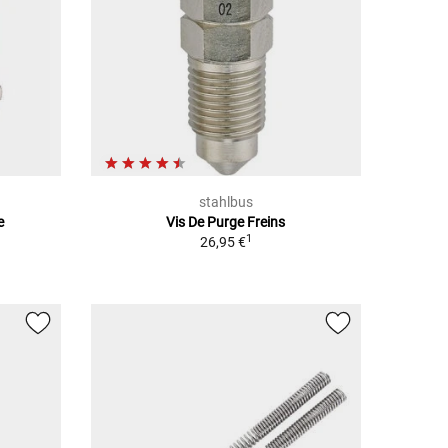
stahlbus
e
Vis De Purge Freins
1
26,95 €