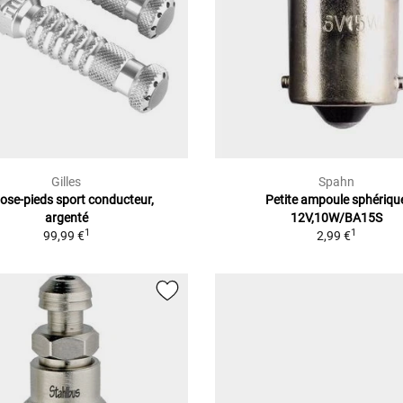
Gilles
Spahn
ose-pieds sport conducteur,
Petite ampoule sphériqu
argenté
12V,10W/BA15S
1
1
99,99 €
2,99 €