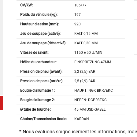
CV/kW:
105/77
Poids du véhicule (kg):
197
Hauteur d'assise (mm):
920
Jeu de soupape (activé):
KALT 0,15 MM
Jeu de soupape (désactivé):
KALT 0,30 MM
Vitesse de ralenti:
1150 ± 50 U/MIN
Hélice du carburateur:
EINSPRITZUNG 47MM
Pression de pneu (avant):
2,2 (2,5) BAR
Pression de pneu (arrière):
2,5 (2,9) BAR
Bougie d'allumage 1:
HAUPT: NGK BKR7EKC
Bougie d'allumage 2:
NEBEN: DCPR8EKC
Ø tube de fourche :
45 MM USD-GABEL
Chaîne/Transmission finale:
KARDAN
* Nous évaluons soigneusement les informations, mais