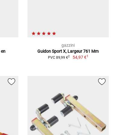
gazzini
 en
Guidon Sport X, Largeur 761 Mm
1
54,97 €
2
PVC 89,99 €