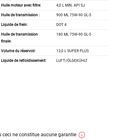
Huile moteur avec filtre:
4,0 L MIN. API SJ
Huile de transmission :
900 ML 75W-90 GL-5
Liquide de frein:
DOT 4
Huile de transmission
180 ML 75W-90 GL-5
finale:
Volume du réservoir:
13,0 L SUPER PLUS
Liquide de refroidissement:
LUFT-/ÖLGEKÜHLT
 ceci ne constitue aucune garantie