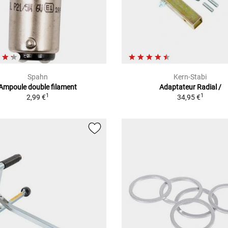
Spahn
Kern-Stabi
Ampoule double filament
Adaptateur Radial /
1
1
2,99 €
34,95 €