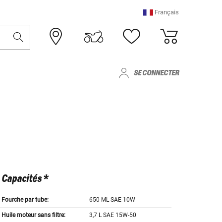
Français
SE CONNECTER
Capacités *
Fourche par tube:
650 ML SAE 10W
Huile moteur sans filtre:
3,7 L SAE 15W-50