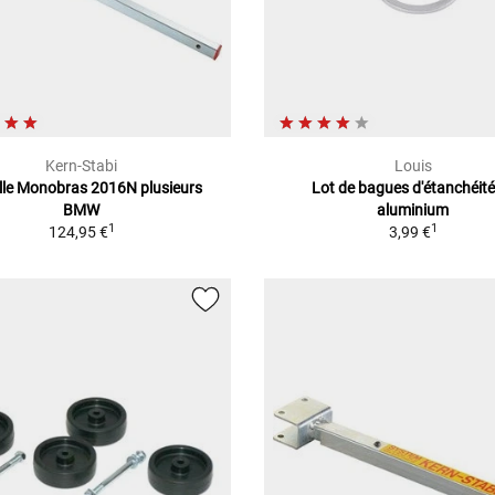
Kern-Stabi
Louis
lle Monobras 2016N plusieurs
Lot de bagues d'étanchéité
BMW
aluminium
1
1
124,95 €
3,99 €