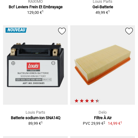
RAXIMO
Louis Parts
Bcf Leviers Frein Et Embrayage
Gel-Batterie
1
1
129,00 €
49,99 €
NOUVEAU
Louis Parts
Delo
Batterie sodium-ion SNA14Q
Filtre À Air
1
1
2
89,99 €
14,99 €
PVC 29,99 €