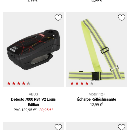
2,99 €
12,99 €
ABUS
Moto112+
Detecto 7000 RS1 V2 Louis
Écharpe Réfléchissante
1
Edition
12,99 €
1
2
89,95 €
PVC 139,95 €