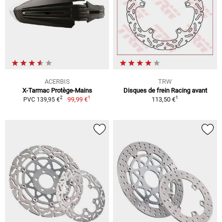
ACERBIS
TRW
X-Tarmac Protège-Mains
Disques de frein Racing avant
1
1
2
99,99 €
113,50 €
PVC 139,95 €