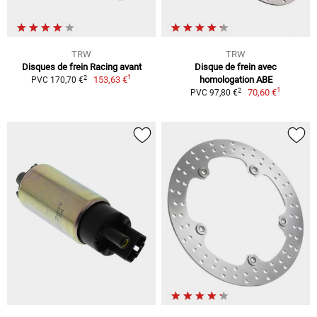
TRW
TRW
Disques de frein Racing avant
Disque de frein avec
1
2
153,63 €
homologation ABE
PVC 170,70 €
1
2
70,60 €
PVC 97,80 €