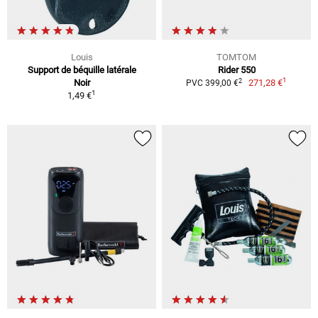
Louis
TOMTOM
Support de béquille latérale
Rider 550
1
2
Noir
271,28 €
PVC 399,00 €
1
1,49 €