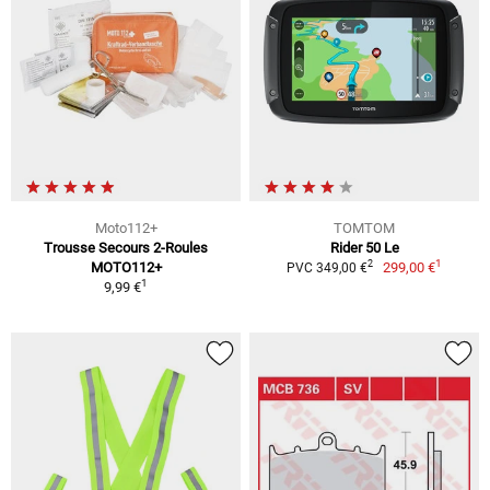
Moto112+
TOMTOM
Trousse Secours 2-Roules
Rider 50 Le
1
2
MOTO112+
299,00 €
PVC 349,00 €
1
9,99 €