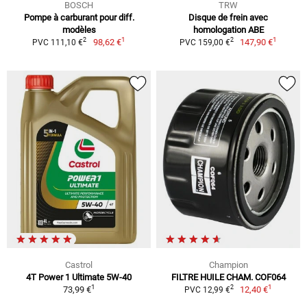
BOSCH
TRW
Pompe à carburant pour diff.
Disque de frein avec
modèles
homologation ABE
1
1
2
2
98,62 €
147,90 €
PVC 111,10 €
PVC 159,00 €
Castrol
Champion
4T Power 1 Ultimate 5W-40
FILTRE HUILE CHAM. COF064
1
1
2
73,99 €
12,40 €
PVC 12,99 €