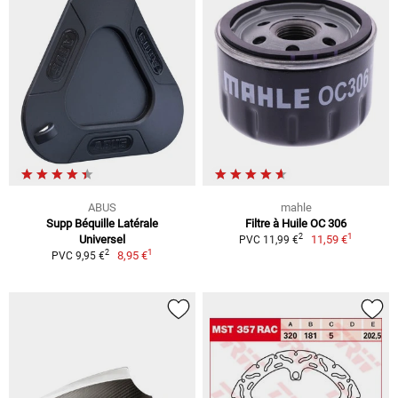
ABUS
mahle
Supp Béquille Latérale
Filtre à Huile OC 306
1
2
Universel
11,59 €
PVC 11,99 €
1
2
8,95 €
PVC 9,95 €