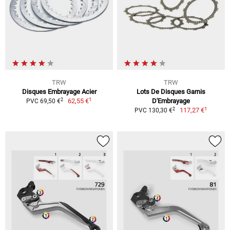
TRW
TRW
Disques Embrayage Acier
Lots De Disques Garnis
1
2
62,55 €
D'Embrayage
PVC 69,50 €
1
2
117,27 €
PVC 130,30 €