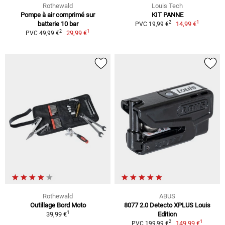
Rothewald
Louis Tech
Pompe à air comprimé sur
KIT PANNE
1
2
batterie 10 bar
14,99 €
PVC 19,99 €
1
2
29,99 €
PVC 49,99 €
Rothewald
ABUS
Outillage Bord Moto
8077 2.0 Detecto XPLUS Louis
1
39,99 €
Edition
1
2
149,99 €
PVC 199,99 €