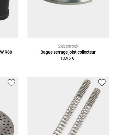
Siebenrock
MW R80
Bague serrage joint collecteur
1
10,95 €