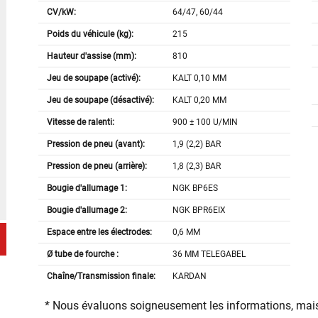
CV/kW:
64/47, 60/44
Poids du véhicule (kg):
215
Hauteur d'assise (mm):
810
Jeu de soupape (activé):
KALT 0,10 MM
Jeu de soupape (désactivé):
KALT 0,20 MM
Vitesse de ralenti:
900 ± 100 U/MIN
Pression de pneu (avant):
1,9 (2,2) BAR
Pression de pneu (arrière):
1,8 (2,3) BAR
Bougie d'allumage 1:
NGK BP6ES
Bougie d'allumage 2:
NGK BPR6EIX
Espace entre les électrodes:
0,6 MM
Ø tube de fourche :
36 MM TELEGABEL
Chaîne/Transmission finale:
KARDAN
* Nous évaluons soigneusement les informations, mais