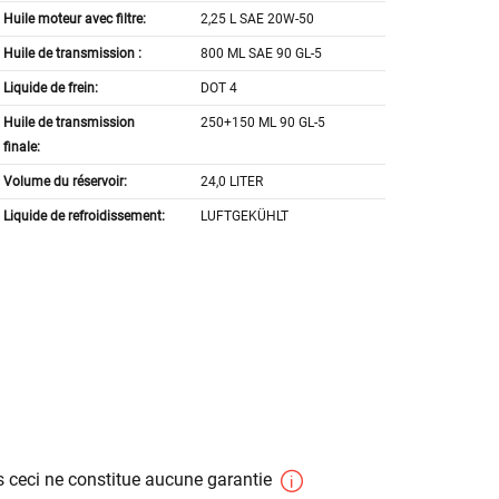
Huile moteur avec filtre:
2,25 L SAE 20W-50
Huile de transmission :
800 ML SAE 90 GL-5
Liquide de frein:
DOT 4
Huile de transmission
250+150 ML 90 GL-5
finale:
Volume du réservoir:
24,0 LITER
Liquide de refroidissement:
LUFTGEKÜHLT
 ceci ne constitue aucune garantie