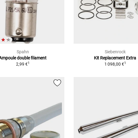
Spahn
Siebenrock
Ampoule double filament
Kit Replacement Extra
1
1
2,99 €
1 098,00 €