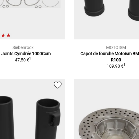
Siebenrock
MOTOISM
t Joints Cyindrée 1000Ccm
Capot de fourche Motoism B
1
47,50 €
R100
1
109,90 €