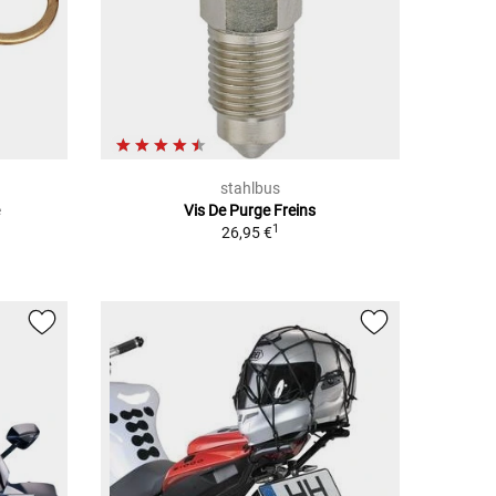
stahlbus
e
Vis De Purge Freins
1
26,95 €