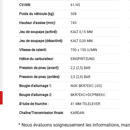
CV/kW:
61/45
Poids du véhicule (kg):
308
Hauteur d'assise (mm):
745
Jeu de soupape (activé):
KALT 0,15 MM
Jeu de soupape (désactivé):
KALT 0,30 MM
Vitesse de ralenti:
750 ± 150 U/MIN
Hélice du carburateur:
EINSPRITZUNG
Pression de pneu (avant):
2,2 (2,5) BAR
Pression de pneu (arrière):
2,5 (2,9) BAR
Bougie d'allumage 1:
NGK BKR7EKC (-03)
Bougie d'allumage 2:
BKR7EKC+DCPR8EKC
Ø tube de fourche :
41 MM TELELEVER
Chaîne/Transmission finale:
KARDAN
* Nous évaluons soigneusement les informations, mais