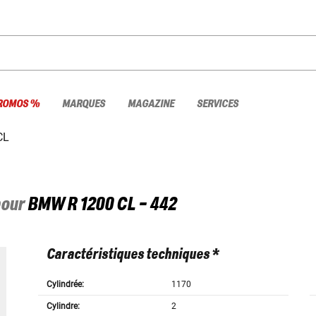
ROMOS %
MARQUES
MAGAZINE
SERVICES
CL
pour
BMW
R 1200 CL - 442
Caractéristiques techniques *
Cylindrée:
1170
Cylindre:
2