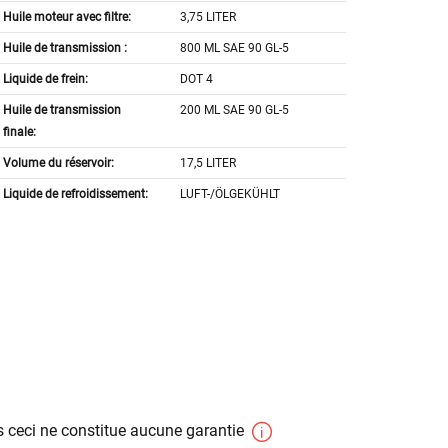
Huile moteur avec filtre:
3,75 LITER
Huile de transmission :
800 ML SAE 90 GL-5
Liquide de frein:
DOT 4
Huile de transmission
200 ML SAE 90 GL-5
finale:
Volume du réservoir:
17,5 LITER
Liquide de refroidissement:
LUFT-/ÖLGEKÜHLT
 ceci ne constitue aucune garantie