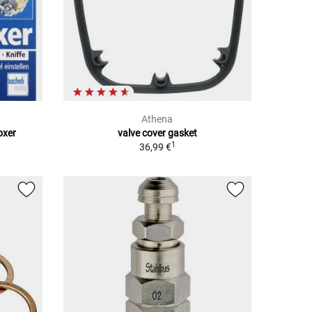
Athena
oxer
valve cover gasket
1
36,99 €