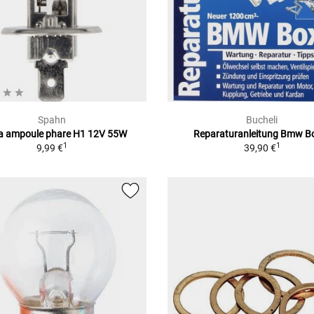
Spahn
Bucheli
a ampoule phare H1 12V 55W
Reparaturanleitung Bmw B
1
1
9,99 €
39,90 €