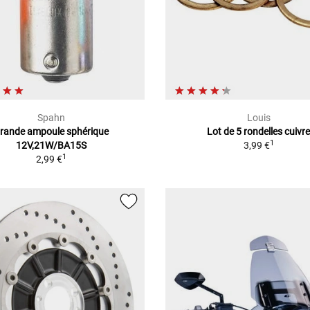
Spahn
Louis
rande ampoule sphérique
Lot de 5 rondelles cuivr
1
12V,21W/BA15S
3,99 €
1
2,99 €