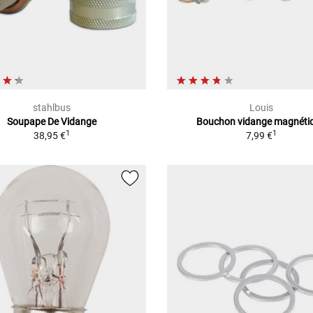
stahlbus
Louis
Soupape De Vidange
Bouchon vidange magnéti
1
1
38,95 €
7,99 €