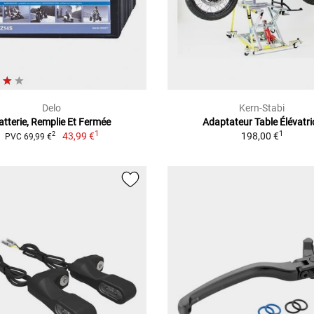
Delo
Kern-Stabi
atterie, Remplie Et Fermée
Adaptateur Table Élévatri
1
1
43,99 €
198,00 €
2
PVC 69,99 €