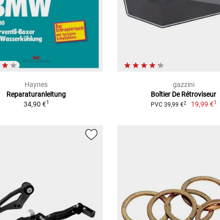
Haynes
gazzini
Reparaturanleitung
Boîtier De Rétroviseur
1
1
34,90 €
19,99 €
2
PVC 39,99 €