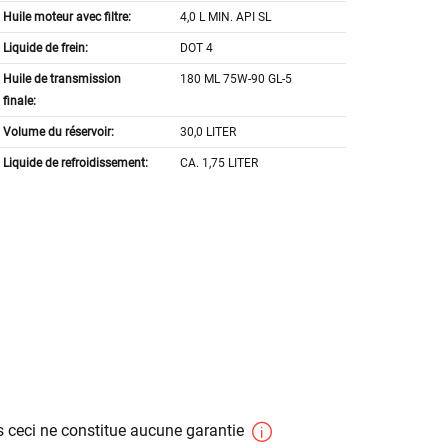
Huile moteur avec filtre:
4,0 L MIN. API SL
Liquide de frein:
DOT 4
Huile de transmission
180 ML 75W-90 GL-5
finale:
Volume du réservoir:
30,0 LITER
Liquide de refroidissement:
CA. 1,75 LITER
 ceci ne constitue aucune garantie