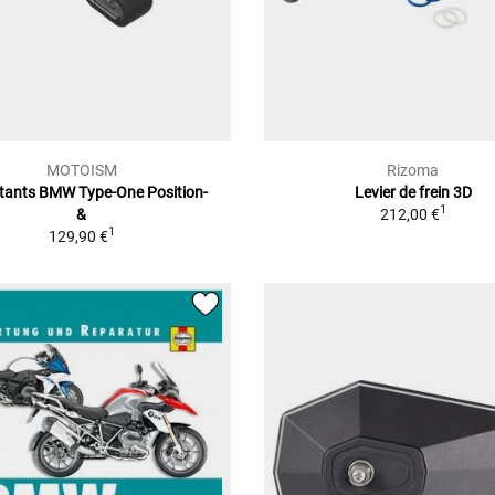
MOTOISM
Rizoma
otants BMW Type-One Position-
Levier de frein 3D
1
&
212,00 €
1
129,90 €