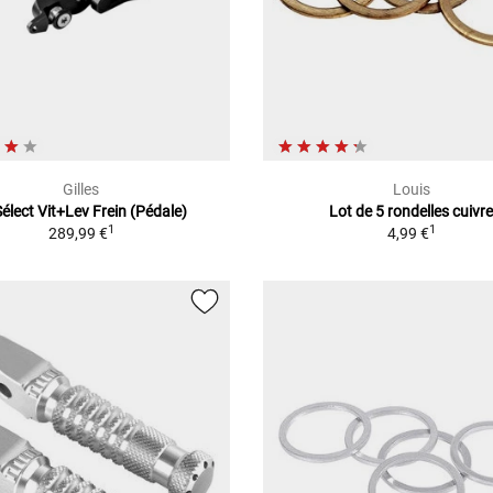
Gilles
Louis
Sélect Vit+Lev Frein (Pédale)
Lot de 5 rondelles cuivr
1
1
289,99 €
4,99 €