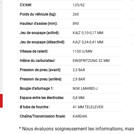
CV/kW:
125/92
Poids du véhicule (kg):
260
Hauteur d'assise (mm):
890
Jeu de soupape (activé):
KALT 0,10-0,17 MM
Jeu de soupape (désactivé):
KALT 0,34-0,41 MM
Vitesse de ralenti:
1150 U/MIN
Hélice du carburateur:
EINSPRITZUNG 52 MM
Pression de pneu (avant):
2,5 BAR
Pression de pneu (arrière):
2,9 BAR
Bougie d'allumage 1:
NGK LMAR8D-J
Espace entre les électrodes:
0,8 MM
Ø tube de fourche :
41 MM TELELEVER
Chaîne/Transmission finale:
KARDAN
* Nous évaluons soigneusement les informations, mais