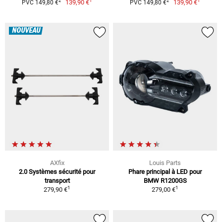
1
1
2
2
139,90 €
139,90 €
PVC 149,80 €
PVC 149,80 €
NOUVEAU
AXfix
Louis Parts
2.0 Systèmes sécurité pour
Phare principal à LED pour
transport
BMW R1200GS
1
1
279,90 €
279,00 €