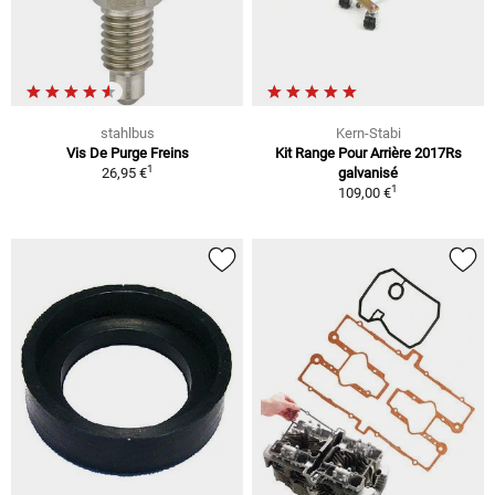
stahlbus
Kern-Stabi
Vis De Purge Freins
Kit Range Pour Arrière 2017Rs
1
26,95 €
galvanisé
1
109,00 €