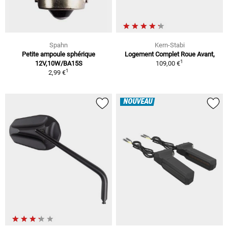
Spahn
Kern-Stabi
Petite ampoule sphérique
Logement Complet Roue Avant,
1
12V,10W/BA15S
109,00 €
1
2,99 €
NOUVEAU