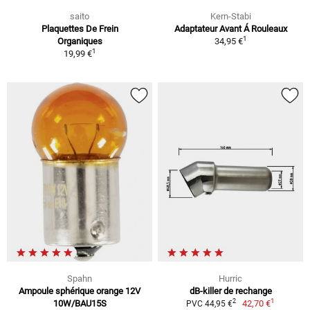
saito
Kern-Stabi
Plaquettes De Frein
Adaptateur Avant Á Rouleaux
1
Organiques
34,95 €
1
19,99 €
Spahn
Hurric
Ampoule sphérique orange 12V
dB-killer de rechange
1
2
10W/BAU15S
42,70 €
PVC 44,95 €