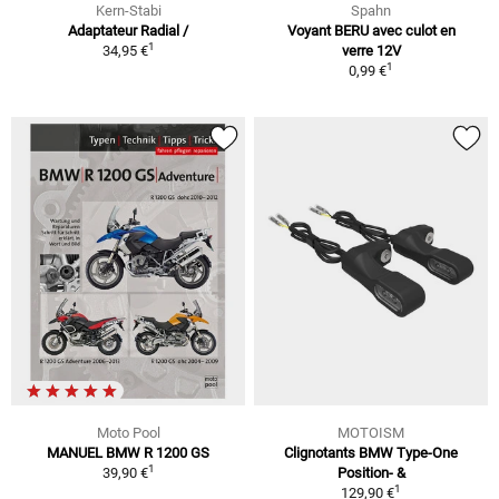
Kern-Stabi
Spahn
Adaptateur Radial /
Voyant BERU avec culot en
1
34,95 €
verre 12V
1
0,99 €
Moto Pool
MOTOISM
MANUEL BMW R 1200 GS
Clignotants BMW Type-One
1
39,90 €
Position- &
1
129,90 €