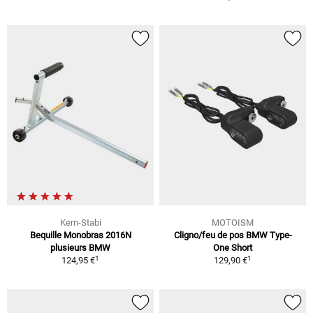
Kern-Stabi
MOTOISM
Bequille Monobras 2016N
Cligno/feu de pos BMW Type-
plusieurs BMW
One Short
1
1
124,95 €
129,90 €