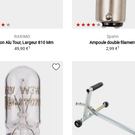
RAXIMO
Spahn
on Alu Tour, Largeur 810 Mm
Ampoule double filamen
1
1
49,90 €
2,99 €