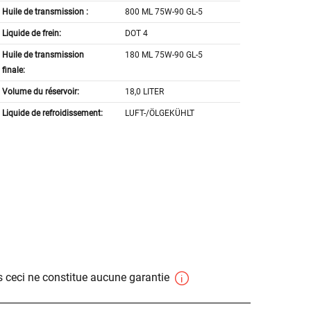
Huile de transmission :
800 ML 75W-90 GL-5
Liquide de frein:
DOT 4
Huile de transmission
180 ML 75W-90 GL-5
finale:
Volume du réservoir:
18,0 LITER
Liquide de refroidissement:
LUFT-/ÖLGEKÜHLT
 ceci ne constitue aucune garantie