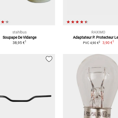
stahlbus
RAXIMO
Soupape De Vidange
Adaptateur P. Protecteur Le
1
1
38,95 €
3,90 €
2
PVC 4,90 €