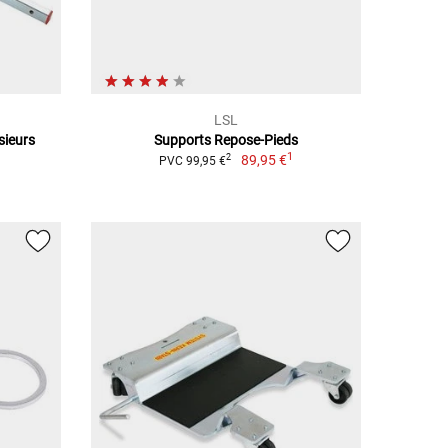
LSL
sieurs
Supports Repose-Pieds
1
89,95 €
2
PVC 99,95 €