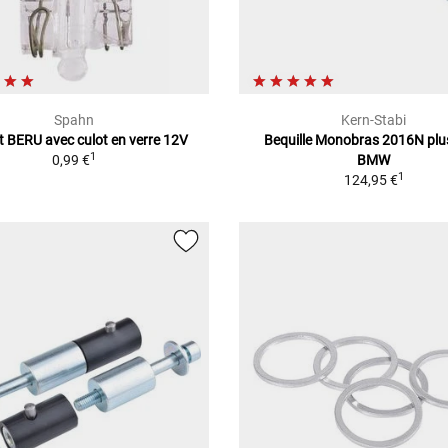
Spahn
Kern-Stabi
 BERU avec culot en verre 12V
Bequille Monobras 2016N plu
1
0,99 €
BMW
1
124,95 €