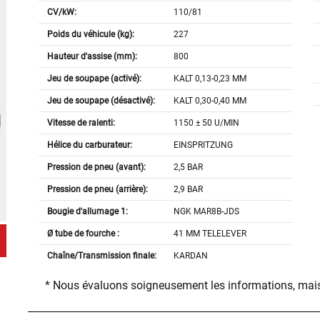
CV/kW:
110/81
Poids du véhicule (kg):
227
Hauteur d'assise (mm):
800
Jeu de soupape (activé):
KALT 0,13-0,23 MM
Jeu de soupape (désactivé):
KALT 0,30-0,40 MM
Vitesse de ralenti:
1150 ± 50 U/MIN
Hélice du carburateur:
EINSPRITZUNG
Pression de pneu (avant):
2,5 BAR
Pression de pneu (arrière):
2,9 BAR
Bougie d'allumage 1:
NGK MAR8B-JDS
Ø tube de fourche :
41 MM TELELEVER
Chaîne/Transmission finale:
KARDAN
* Nous évaluons soigneusement les informations, mais