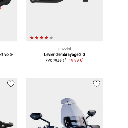
gazzini
rtivo 5-
Levier d'embrayage 2.0
1
19,99 €
2
PVC 79,99 €