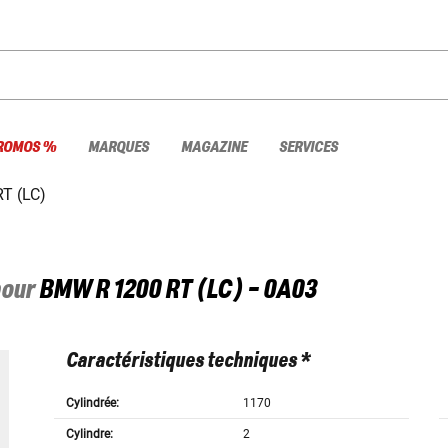
ROMOS %
MARQUES
MAGAZINE
SERVICES
RT (LC)
pour
BMW
R 1200 RT (LC) - 0A03
Caractéristiques techniques *
Cylindrée:
1170
Cylindre:
2