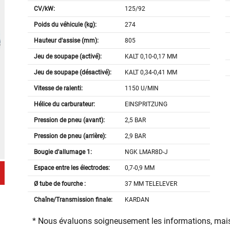
CV/kW:
125/92
Poids du véhicule (kg):
274
Hauteur d'assise (mm):
805
Jeu de soupape (activé):
KALT 0,10-0,17 MM
Jeu de soupape (désactivé):
KALT 0,34-0,41 MM
Vitesse de ralenti:
1150 U/MIN
Hélice du carburateur:
EINSPRITZUNG
Pression de pneu (avant):
2,5 BAR
Pression de pneu (arrière):
2,9 BAR
Bougie d'allumage 1:
NGK LMAR8D-J
Espace entre les électrodes:
0,7-0,9 MM
Ø tube de fourche :
37 MM TELELEVER
Chaîne/Transmission finale:
KARDAN
* Nous évaluons soigneusement les informations, mais