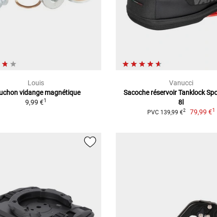
Louis
Vanucci
uchon vidange magnétique
Sacoche réservoir Tanklock Spo
1
9,99 €
8l
1
79,99 €
2
PVC 139,99 €