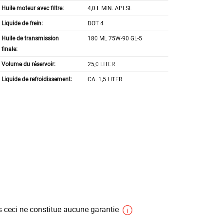
Huile moteur avec filtre:
4,0 L MIN. API SL
Liquide de frein:
DOT 4
Huile de transmission
180 ML 75W-90 GL-5
finale:
Volume du réservoir:
25,0 LITER
Liquide de refroidissement:
CA. 1,5 LITER
 ceci ne constitue aucune garantie