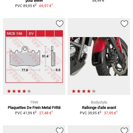
pour BMW
59,99 €
1
2
69,97 €
PVC 89,95 €
TRW
Bodystyle
Plaquettes De Frein Metal Fritté
Rallonge d'aile avant
1
1
2
2
27,48 €
37,95 €
PVC 41,99 €
PVC 39,95 €