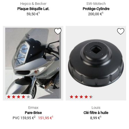
Hepco & Becker
SW-Motech
Plaque Béquille Lat.
Protège-Cylindre
1
1
59,50 €
200,00 €
Ermax
Louis
Pare-Brise
Clé filtre à huile
1
1
2
151,95 €
8,99 €
PVC 159,95 €