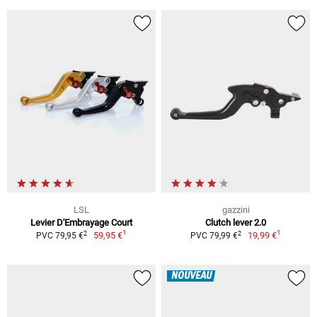
LSL
gazzini
Levier D'Embrayage Court
Clutch lever 2.0
1
1
2
2
59,95 €
19,99 €
PVC 79,95 €
PVC 79,99 €
NOUVEAU