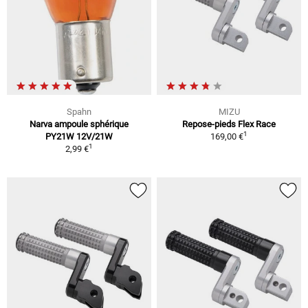
Spahn
MIZU
Narva ampoule sphérique
Repose-pieds Flex Race
1
PY21W 12V/21W
169,00 €
1
2,99 €