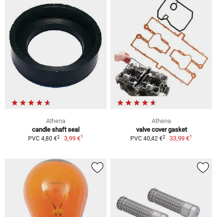
Athena
Athena
candle shaft seal
valve cover gasket
1
1
2
2
3,99 €
33,99 €
PVC 4,80 €
PVC 40,42 €