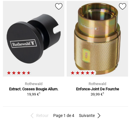
Rothewald
Rothewald
Extract. Cosses Bougie Allum.
Enfonce-Joint De Fourche
1
1
19,99 €
39,99 €
Retour
Page 1 de 4
Suivante