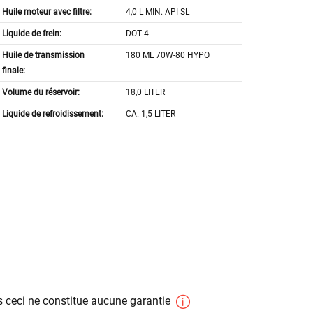
Huile moteur avec filtre:
4,0 L MIN. API SL
Liquide de frein:
DOT 4
Huile de transmission
180 ML 70W-80 HYPO
finale:
Volume du réservoir:
18,0 LITER
Liquide de refroidissement:
CA. 1,5 LITER
 ceci ne constitue aucune garantie