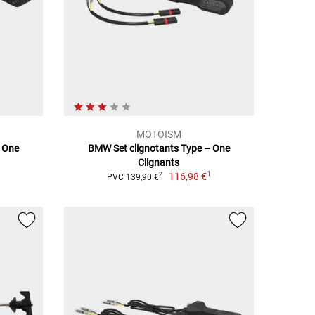
MOTOISM
– One
BMW Set clignotants Type – One
Clignants
1
1
116,98 €
2
PVC 139,90 €