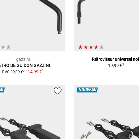
gazzini
Rétroviseur universel noi
1
ÉTRO DE GUIDON GAZZINI
19,99 €
1
14,99 €
2
PVC 39,99 €
AU
NOUVEAU