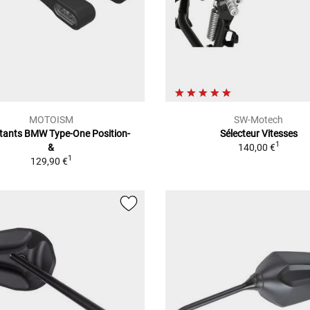
MOTOISM
SW-Motech
otants BMW Type-One Position-
Sélecteur Vitesses
1
&
140,00 €
1
129,90 €