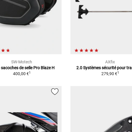
SW-Motech
AXfix
 sacoches de selle Pro Blaze H
2.0 Systèmes sécurité pour tr
1
1
400,00 €
279,90 €