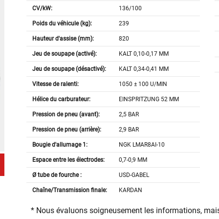
CV/kW:
136/100
Poids du véhicule (kg):
239
Hauteur d'assise (mm):
820
Jeu de soupape (activé):
KALT 0,10-0,17 MM
Jeu de soupape (désactivé):
KALT 0,34-0,41 MM
Vitesse de ralenti:
1050 ± 100 U/MIN
Hélice du carburateur:
EINSPRITZUNG 52 MM
Pression de pneu (avant):
2,5 BAR
Pression de pneu (arrière):
2,9 BAR
Bougie d'allumage 1:
NGK LMAR8AI-10
Espace entre les électrodes:
0,7-0,9 MM
Ø tube de fourche :
USD-GABEL
Chaîne/Transmission finale:
KARDAN
* Nous évaluons soigneusement les informations, mais