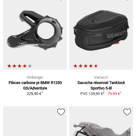
Ilmberger
Vanucci
Pièces carbone pr BMW R1250
Sacoche réservoir Tanklock
GS/Adventure
Sportivo 5-8l
1
1
2
229,90 €
79,99 €
PVC 139,99 €