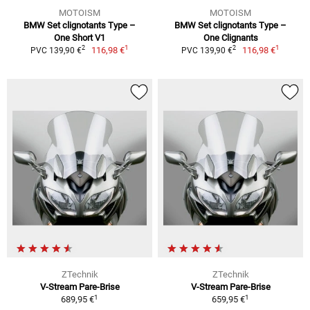
MOTOISM
MOTOISM
BMW Set clignotants Type –
BMW Set clignotants Type –
One Short V1
One Clignants
1
1
2
2
116,98 €
116,98 €
PVC 139,90 €
PVC 139,90 €
ZTechnik
ZTechnik
V-Stream Pare-Brise
V-Stream Pare-Brise
1
1
689,95 €
659,95 €