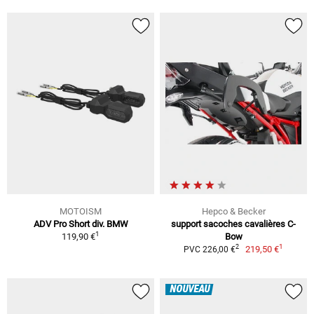
MOTOISM
Hepco & Becker
ADV Pro Short div. BMW
support sacoches cavalières C-
1
119,90 €
Bow
1
2
219,50 €
PVC 226,00 €
NOUVEAU