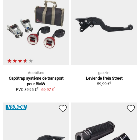
Acebikes
gazzini
CapStrap système de transport
Levier de frein Street
1
pour BMW
59,99 €
1
2
69,97 €
PVC 89,95 €
NOUVEAU