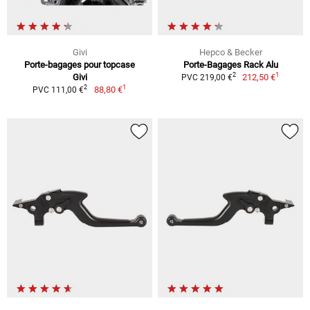
Givi
Hepco & Becker
Porte-bagages pour topcase
Porte-Bagages Rack Alu
1
2
Givi
212,50 €
PVC 219,00 €
1
2
88,80 €
PVC 111,00 €