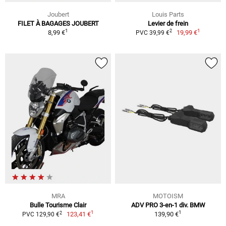
Joubert
Louis Parts
FILET À BAGAGES JOUBERT
Levier de frein
1
1
2
8,99 €
19,99 €
PVC 39,99 €
MRA
MOTOISM
Bulle Tourisme Clair
ADV PRO 3-en-1 div. BMW
1
1
2
123,41 €
139,90 €
PVC 129,90 €