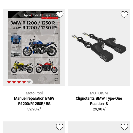
Moto Pool
MOTOISM
Manuel réparation BMW
Clignotants BMW Type-One
R1200/R1250R/ RS
Position- &
1
1
39,90 €
129,90 €