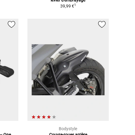
levier d'embrayage
1
39,99 €
Bodystyle
 – One
Couvre-roues arrière