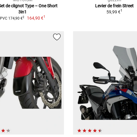
t de clignot Type – One Short
Levier de frein Street
1
3in1
59,99 €
1
164,90 €
2
PVC 174,90 €