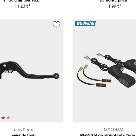
Filtre à air CAF9021
Démonte-pneu
1
1
11,23 €
11,99 €
NOUVEAU
Louis Parts
MOTOISM
Levier de frein
BMW Set de clignotants Type