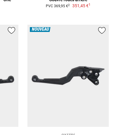
1
351,45 €
2
PVC 369,95 €
1
NOUVEAU
gazzini