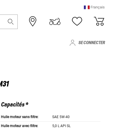
Français
SE CONNECTER
M31
Capacités *
Huile moteur sans filtre:
SAE 5W-40
Huile moteur avec filtre:
5,0 L API SL