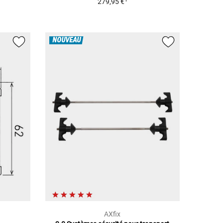
279,95 €
NOUVEAU
AXfix