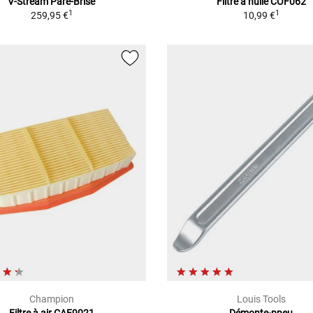
V-Stream Pare-Brise
Filtre à huile COF062
1
1
259,95 €
10,99 €
Champion
Louis Tools