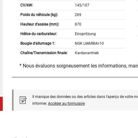
CV/kW:
145/107
Poids du véhicule (kg):
269
Hauteur d'assise (mm):
870
Hélice du carburateur:
Einspritzung
Bougie d'allumage 1:
NGK LMAR8AI-10
Chaîne/Transmission finale:
Kardanantrieb
* Nous évaluons soigneusement les informations, mais
Il manque des données ou des articles dans l'aperçu de votre m
informer.
Accéder au formulaire