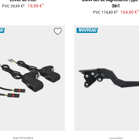
1
19,99 €
3in1
2
PVC 39,99 €
164,80 €
2
PVC 174,80 €
AU
NOUVEAU
MOTOISM
gazzini