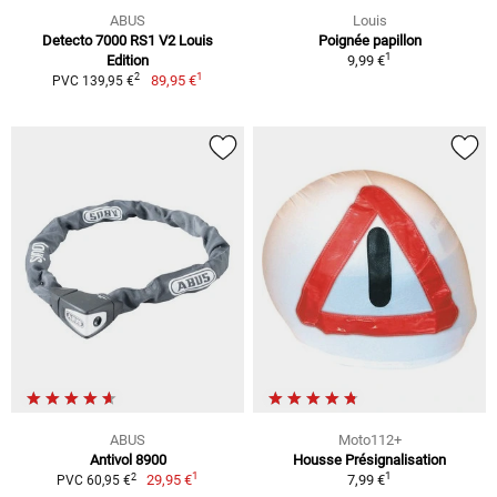
ABUS
Louis
Detecto 7000 RS1 V2 Louis
Poignée papillon
1
Edition
9,99 €
1
2
89,95 €
PVC 139,95 €
ABUS
Moto112+
Antivol 8900
Housse Présignalisation
1
1
2
29,95 €
7,99 €
PVC 60,95 €