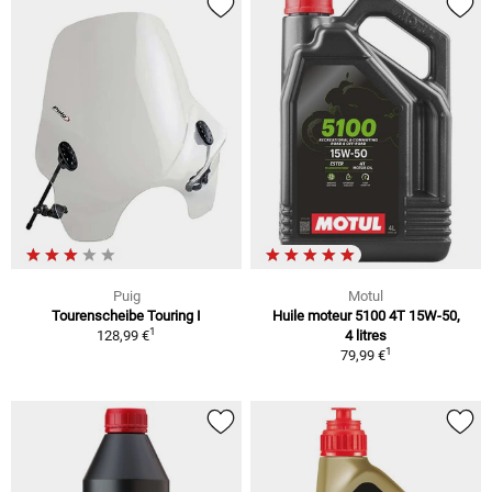
Puig
Motul
Tourenscheibe Touring I
Huile moteur 5100 4T 15W-50,
1
128,99 €
4 litres
1
79,99 €