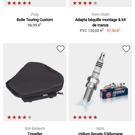
Puig
Kern-Stabi
Bulle Touring Custom
Adapta béquille montage & kit
1
96,99 €
de manœ
1
2
97,50 €
PVC 130,00 €
SW-Motech
NGK
Traveller
Iridium Bougie D'Allumage