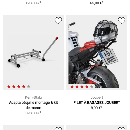
1
1
198,00 €
65,00 €
Kern-Stabi
Joubert
Adapta béquille montage & kit
FILET À BAGAGES JOUBERT
1
de manœ
8,99 €
1
398,00 €