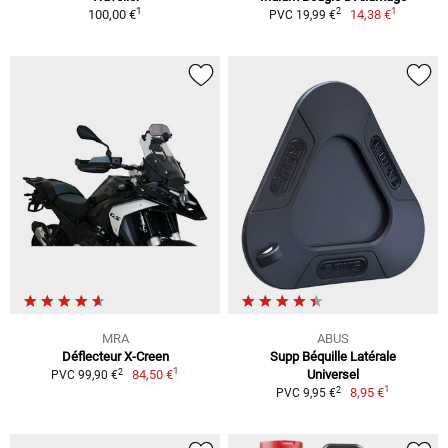
1
1
2
100,00 €
14,38 €
PVC 19,99 €
MRA
ABUS
Déflecteur X-Creen
Supp Béquille Latérale
1
2
84,50 €
Universel
PVC 99,90 €
1
2
8,95 €
PVC 9,95 €