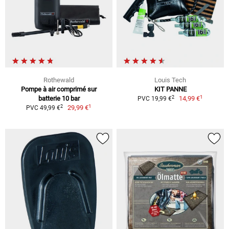
Rothewald
Louis Tech
Pompe à air comprimé sur
KIT PANNE
1
2
batterie 10 bar
14,99 €
PVC 19,99 €
1
2
29,99 €
PVC 49,99 €