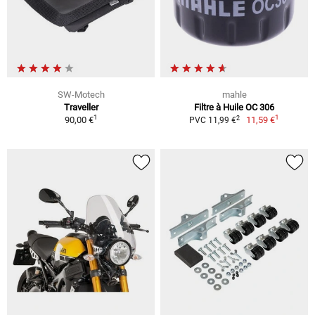
SW-Motech
mahle
Traveller
Filtre à Huile OC 306
1
1
2
90,00 €
11,59 €
PVC 11,99 €