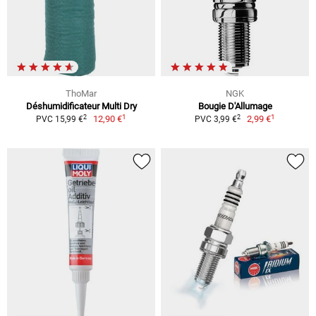
ThoMar
NGK
Déshumidificateur Multi Dry
Bougie D'Allumage
1
1
2
2
12,90 €
2,99 €
PVC 15,99 €
PVC 3,99 €