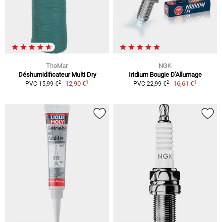
ThoMar
NGK
Déshumidificateur Multi Dry
Iridium Bougie D'Allumage
1
1
2
2
12,90 €
16,61 €
PVC 15,99 €
PVC 22,99 €