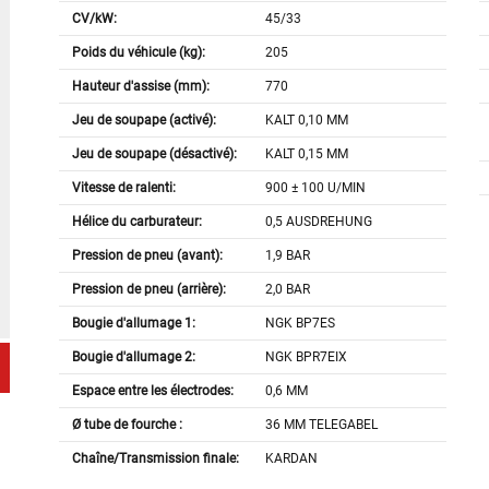
CV/kW:
45/33
Poids du véhicule (kg):
205
Hauteur d'assise (mm):
770
Jeu de soupape (activé):
KALT 0,10 MM
Jeu de soupape (désactivé):
KALT 0,15 MM
Vitesse de ralenti:
900 ± 100 U/MIN
Hélice du carburateur:
0,5 AUSDREHUNG
Pression de pneu (avant):
1,9 BAR
Pression de pneu (arrière):
2,0 BAR
Bougie d'allumage 1:
NGK BP7ES
Bougie d'allumage 2:
NGK BPR7EIX
Espace entre les électrodes:
0,6 MM
Ø tube de fourche :
36 MM TELEGABEL
Chaîne/Transmission finale:
KARDAN