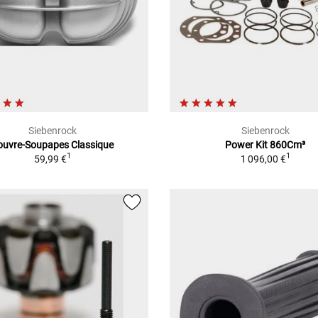
Siebenrock
Siebenrock
ouvre-Soupapes Classique
Power Kit 860Cm³
1
1
59,99 €
1 096,00 €