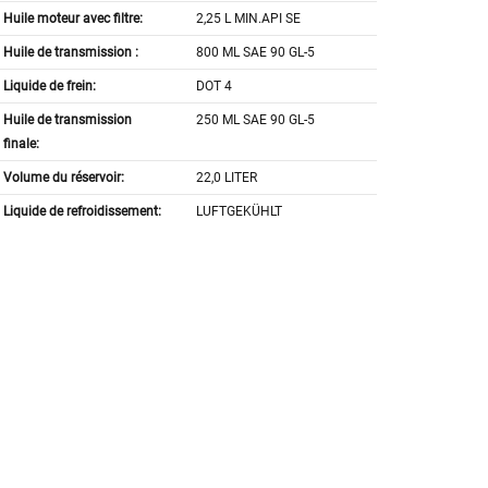
Huile moteur avec filtre:
2,25 L MIN.API SE
Huile de transmission :
800 ML SAE 90 GL-5
Liquide de frein:
DOT 4
Huile de transmission
250 ML SAE 90 GL-5
finale:
Volume du réservoir:
22,0 LITER
Liquide de refroidissement:
LUFTGEKÜHLT