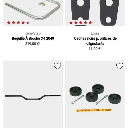
Kern-Stabi
Louis
Béquille À Broche X4 2049
Caches noirs p. orifices de
1
219,00 €
clignotants
1
11,99 €