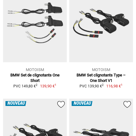
MOTOISM
MOTOISM
BMW Set de clignotants One
BMW Set clignotants Type –
Short
One Short V1
1
1
2
2
139,90 €
116,98 €
PVC 149,80 €
PVC 139,90 €
NOUVEAU
NOUVEAU