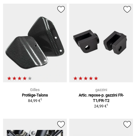
Gilles
gazzini
Protège-Talons
Artic. repose-p. gazzini FR-
1
84,99 €
T1/FR-T2
1
24,99 €