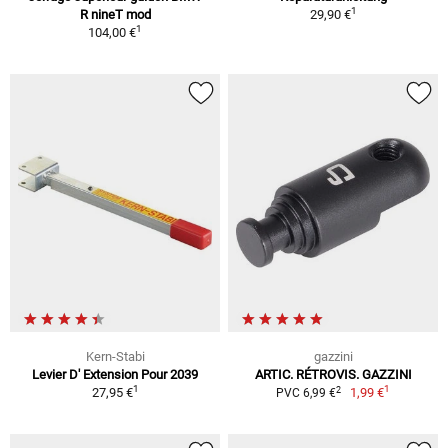
1
R nineT mod
29,90 €
1
104,00 €
Kern-Stabi
gazzini
Levier D' Extension Pour 2039
ARTIC. RÉTROVIS. GAZZINI
1
1
2
27,95 €
1,99 €
PVC 6,99 €