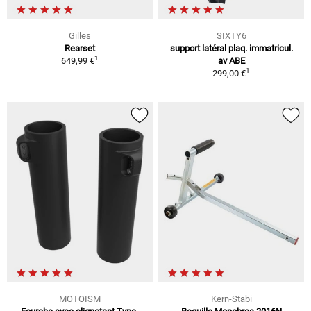
Gilles
SIXTY6
Rearset
support latéral plaq. immatricul.
1
649,99 €
av ABE
1
299,00 €
MOTOISM
Kern-Stabi