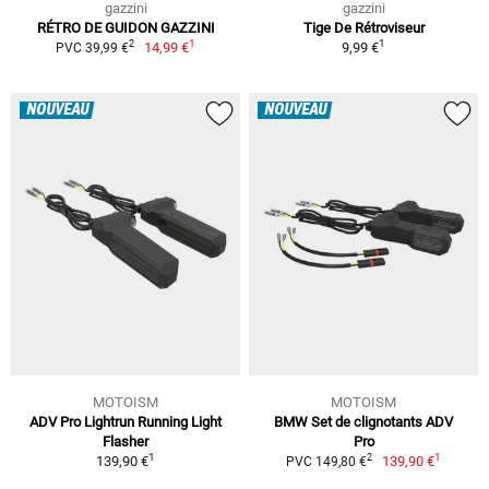
gazzini
gazzini
RÉTRO DE GUIDON GAZZINI
Tige De Rétroviseur
1
1
2
14,99 €
9,99 €
PVC 39,99 €
NOUVEAU
NOUVEAU
MOTOISM
MOTOISM
ADV Pro Lightrun Running Light
BMW Set de clignotants ADV
Flasher
Pro
1
1
2
139,90 €
139,90 €
PVC 149,80 €