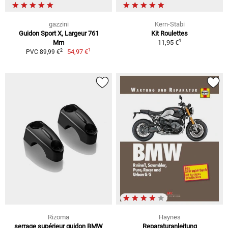
gazzini
Kern-Stabi
Guidon Sport X, Largeur 761
Kit Roulettes
1
Mm
11,95 €
1
2
54,97 €
PVC 89,99 €
Rizoma
Haynes
serrage supérieur guidon BMW
Reparaturanleitung