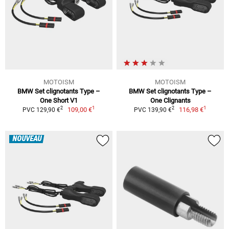
MOTOISM
MOTOISM
BMW Set clignotants Type –
BMW Set clignotants Type –
One Short V1
One Clignants
1
1
2
2
109,00 €
116,98 €
PVC 129,90 €
PVC 139,90 €
NOUVEAU