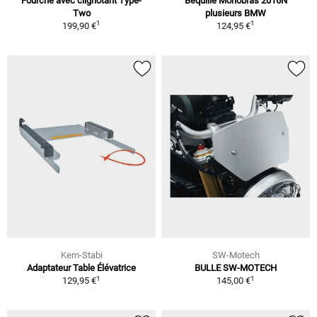
Fourche avec clignotant Type-
Bequille Monobras 2016N
Two
plusieurs BMW
1
1
199,90 €
124,95 €
Kern-Stabi
SW-Motech
Adaptateur Table Élévatrice
BULLE SW-MOTECH
1
1
129,95 €
145,00 €