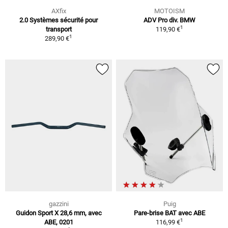
AXfix
MOTOISM
2.0 Systèmes sécurité pour
ADV Pro div. BMW
1
transport
119,90 €
1
289,90 €
gazzini
Puig
Guidon Sport X 28,6 mm, avec
Pare-brise BAT avec ABE
1
ABE, 0201
116,99 €