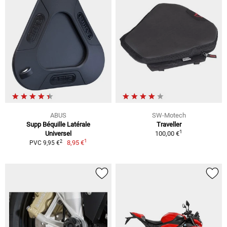
ABUS
SW-Motech
Supp Béquille Latérale
Traveller
1
Universel
100,00 €
1
2
8,95 €
PVC 9,95 €