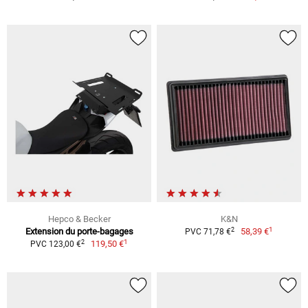
Hepco & Becker
K&N
1
2
Extension du porte-bagages
58,39 €
PVC 71,78 €
1
2
119,50 €
PVC 123,00 €