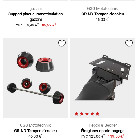
gazzini
GSG Mototechnik
Support plaque immatriculation
GRIND Tampon d'essieu
1
gazzini
46,00 €
1
2
89,99 €
PVC 119,99 €
GSG Mototechnik
Hepco & Becker
GRIND Tampon d'essieu
Élargisseur porte-bagage
1
1
2
46,00 €
119,50 €
PVC 123,00 €