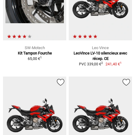
SW-Motech
Leo Vince
Kit Tampon Fourche
LeoVince LV-10 silencieux avec
1
65,00 €
récep. CE
1
2
241,40 €
PVC 339,00 €