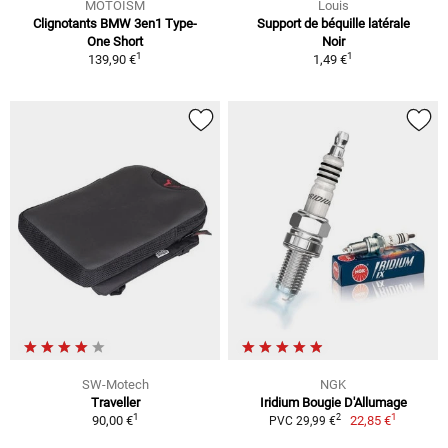
MOTOISM
Louis
Clignotants BMW 3en1 Type-
Support de béquille latérale
One Short
Noir
1
1
139,90 €
1,49 €
SW-Motech
NGK
Traveller
Iridium Bougie D'Allumage
1
1
2
90,00 €
22,85 €
PVC 29,99 €