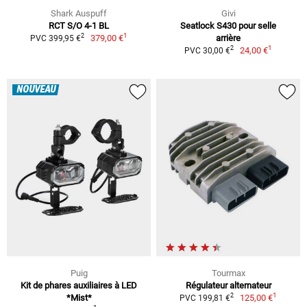
Shark Auspuff
Givi
RCT S/O 4-1 BL
Seatlock S430 pour selle
1
2
379,00 €
arrière
PVC 399,95 €
1
2
24,00 €
PVC 30,00 €
NOUVEAU
Puig
Tourmax
Kit de phares auxiliaires à LED
Régulateur alternateur
1
2
*Mist*
125,00 €
PVC 199,81 €