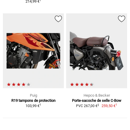
1
214,99 €
Puig
Hepco & Becker
R19 tampons de protection
Porte-sacoche de selle C-Bow
1
1
2
103,99 €
259,50 €
PVC 267,00 €