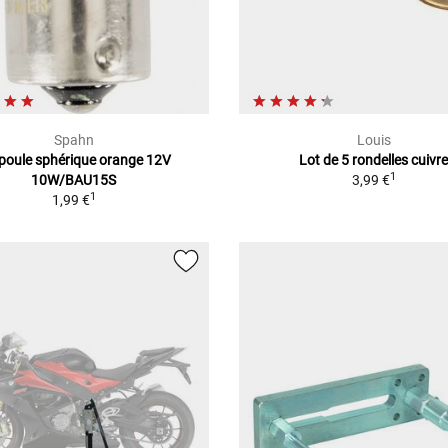
Spahn
Louis
oule sphérique orange 12V
Lot de 5 rondelles cuivr
1
10W/BAU15S
3,99 €
1
1,99 €