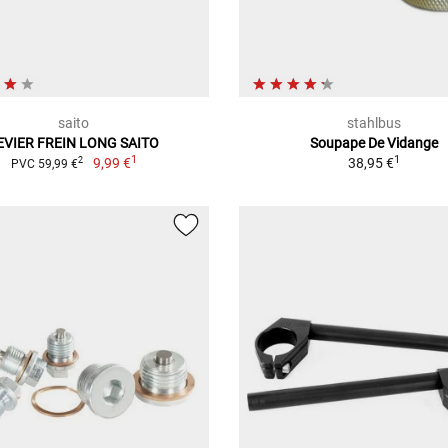
saito
stahlbus
EVIER FREIN LONG SAITO
Soupape De Vidange
1
1
9,99 €
38,95 €
2
PVC 59,99 €