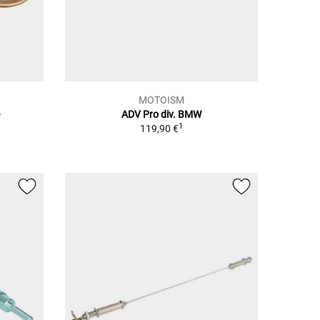
MOTOISM
e
ADV Pro div. BMW
1
119,90 €