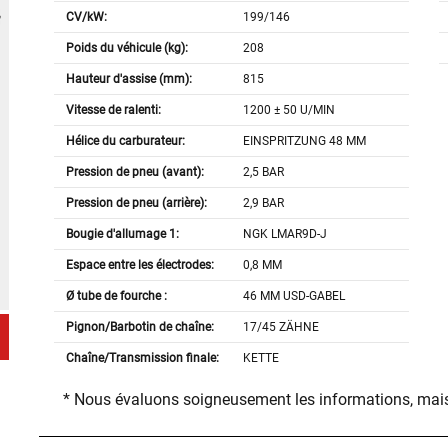
CV/kW:
199/146
Poids du véhicule (kg):
208
Hauteur d'assise (mm):
815
Vitesse de ralenti:
1200 ± 50 U/MIN
Hélice du carburateur:
EINSPRITZUNG 48 MM
Pression de pneu (avant):
2,5 BAR
Pression de pneu (arrière):
2,9 BAR
Bougie d'allumage 1:
NGK LMAR9D-J
Espace entre les électrodes:
0,8 MM
Ø tube de fourche :
46 MM USD-GABEL
Pignon/Barbotin de chaîne:
17/45 ZÄHNE
Chaîne/Transmission finale:
KETTE
* Nous évaluons soigneusement les informations, mais