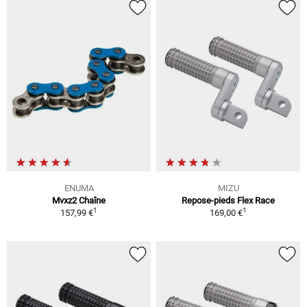
ENUMA
MIZU
Mvxz2 Chaîne
Repose-pieds Flex Race
1
1
157,99 €
169,00 €