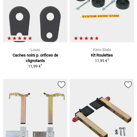
Louis
Kern-Stabi
Caches noirs p. orifices de
Kit Roulettes
1
clignotants
11,95 €
1
11,99 €