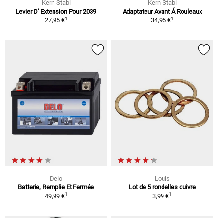
Kern-Stabi
Kern-Stabi
Levier D' Extension Pour 2039
Adaptateur Avant Á Rouleaux
1
1
27,95 €
34,95 €
Delo
Louis
Batterie, Remplie Et Fermée
Lot de 5 rondelles cuivre
1
1
49,99 €
3,99 €