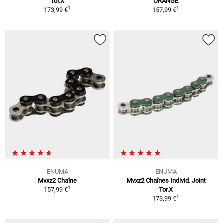
Tor.X
ORANGE
1
1
173,99 €
157,99 €
ENUMA
ENUMA
Mvxz2 Chaîne
Mvxz2 Chaînes Individ. Joint
1
157,99 €
Tor.X
1
173,99 €