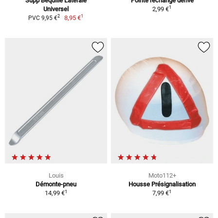
Supp Béquille Latérale
Pointe rechange dérive
1
Universel
2,99 €
1
2
8,95 €
PVC 9,95 €
Louis
Moto112+
Démonte-pneu
Housse Présignalisation
1
1
14,99 €
7,99 €