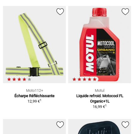
Moto112+
Motul
Écharpe Réfléchissante
Liquide refroid. Motocool FL
1
12,99 €
Organic+1L
1
16,99 €