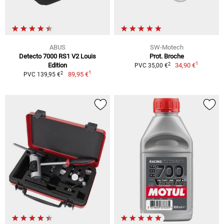
ABUS
SW-Motech
Detecto 7000 RS1 V2 Louis
Prot. Broche
1
2
Edition
34,90 €
PVC 35,00 €
1
2
89,95 €
PVC 139,95 €