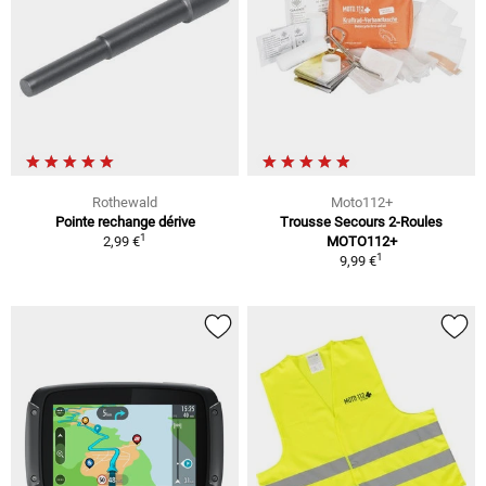
Rothewald
Moto112+
Pointe rechange dérive
Trousse Secours 2-Roules
1
2,99 €
MOTO112+
1
9,99 €