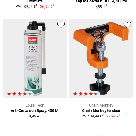
Soufflets
Liquide de frein DOT 4, 500ml
1
1
2
26,99 €
7,99 €
PVC 39,99 €
Louis Tech
Chain Monkey
Anti-Crevaison Spray, 400 Ml
Chain Monkey tendeur
1
1
2
8,99 €
27,97 €
PVC 34,99 €